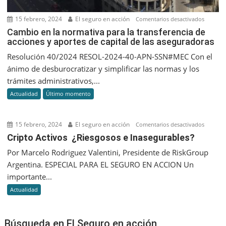
15 febrero, 2024
El seguro en acción
en
Comentarios desactivados
Cambio
Cambio en la normativa para la transferencia de
acciones y aportes de capital de las aseguradoras
en
la
Resolución 40/2024 RESOL-2024-40-APN-SSN#MEC Con el
normati
ánimo de desburocratizar y simplificar las normas y los
para
trámites administrativos,...
la
Actualidad
Último momento
transfer
de
accione
15 febrero, 2024
El seguro en acción
en
Comentarios desactivados
y
Cripto
Cripto Activos ¿Riesgosos e Inasegurables?
aportes
Activos
Por Marcelo Rodriguez Valentini, Presidente de RiskGroup
de
¿Riesgo
capital
Argentina. ESPECIAL PARA EL SEGURO EN ACCION Un
e
de
importante...
Inasegu
las
Actualidad
asegura
Búsqueda en El Seguro en acción