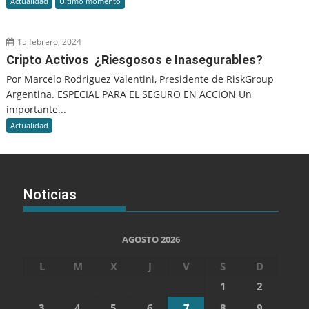
Actualidad
Último momento
15 febrero, 2024
Cripto Activos ¿Riesgosos e Inasegurables?
Por Marcelo Rodriguez Valentini, Presidente de RiskGroup
Argentina. ESPECIAL PARA EL SEGURO EN ACCION Un
importante...
Actualidad
Noticias
AGOSTO 2026
L
M
X
J
V
S
D
1
2
3
4
5
6
7
8
9