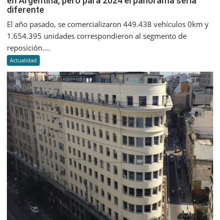
en Argentina, pero para 2024 el panorama sería
diferente
se
vendier
El año pasado, se comercializaron 449.438 vehículos 0km y
más
1.654.395 unidades correspondieron al segmento de
de
reposición....
2
Actualidad
millone
de
autos
en
Argentin
pero
para
2024
el
panora
sería
diferent