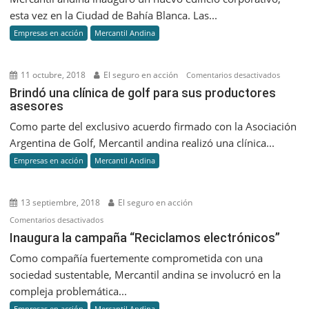
edificio
esta vez en la Ciudad de Bahía Blanca. Las...
corporativo
Empresas en acción
Mercantil Andina
en
Bahía
Blanca
11 octubre, 2018
El seguro en acción
en
Comentarios desactivados
Brindó
Brindó una clínica de golf para sus productores
asesores
una
clínica
Como parte del exclusivo acuerdo firmado con la Asociación
de
Argentina de Golf, Mercantil andina realizó una clínica...
golf
Empresas en acción
Mercantil Andina
para
sus
product
13 septiembre, 2018
El seguro en acción
asesore
en
Comentarios desactivados
Inaugura
Inaugura la campaña “Reciclamos electrónicos”
la
Como compañía fuertemente comprometida con una
campaña
sociedad sustentable, Mercantil andina se involucró en la
“Reciclamos
compleja problemática...
electrónicos”
Empresas en acción
Mercantil Andina