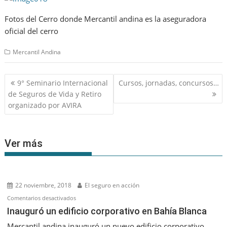
Fotos del Cerro donde Mercantil andina es la aseguradora
oficial del cerro
Mercantil Andina
Navegación
9° Seminario Internacional
Cursos, jornadas, concursos…
de
de Seguros de Vida y Retiro
entradas
organizado por AVIRA
Ver más
22 noviembre, 2018
El seguro en acción
en
Comentarios desactivados
Inauguró
Inauguró un edificio corporativo en Bahía Blanca
un
Mercantil andina inauguró un nuevo edificio corporativo,