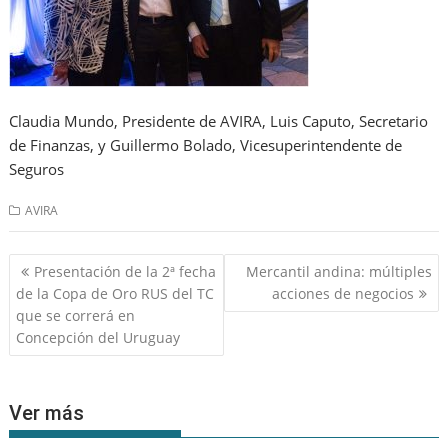
Claudia Mundo, Presidente de AVIRA, Luis Caputo, Secretario
de Finanzas, y Guillermo Bolado, Vicesuperintendente de
Seguros
AVIRA
Navegación
Presentación de la 2ª fecha
Mercantil andina: múltiples
de
de la Copa de Oro RUS del TC
acciones de negocios
entradas
que se correrá en
Concepción del Uruguay
Ver más