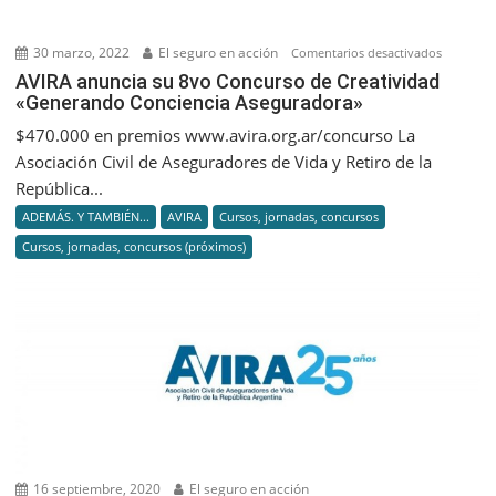
30 marzo, 2022
El seguro en acción
en
Comentarios desactivados
AVIRA
AVIRA anuncia su 8vo Concurso de Creatividad
«Generando Conciencia Aseguradora»
anuncia
su
$470.000 en premios www.avira.org.ar/concurso La
8vo
Asociación Civil de Aseguradores de Vida y Retiro de la
Concurso
República...
de
ADEMÁS. Y TAMBIÉN...
AVIRA
Cursos, jornadas, concursos
Creativid
Cursos, jornadas, concursos (próximos)
«Genera
Concienc
Asegurad
16 septiembre, 2020
El seguro en acción