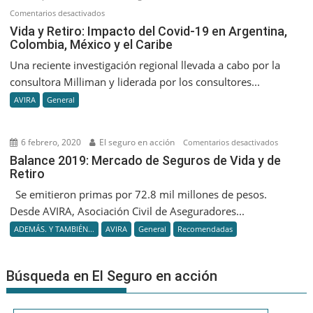
en
Comentarios desactivados
Vida
Vida y Retiro: Impacto del Covid-19 en Argentina,
Colombia, México y el Caribe
y
Retiro:
Una reciente investigación regional llevada a cabo por la
Impacto
consultora Milliman y liderada por los consultores...
del
AVIRA
General
Covid-
19
en
6 febrero, 2020
El seguro en acción
en
Comentarios desactivados
Argentina,
Balance
Balance 2019: Mercado de Seguros de Vida y de
Colombia,
Retiro
2019:
México
Mercado
Se emitieron primas por 72.8 mil millones de pesos.
y
de
Desde AVIRA, Asociación Civil de Aseguradores...
el
Seguros
Caribe
ADEMÁS. Y TAMBIÉN...
AVIRA
General
Recomendadas
de
Vida
y
Búsqueda en El Seguro en acción
de
Retiro