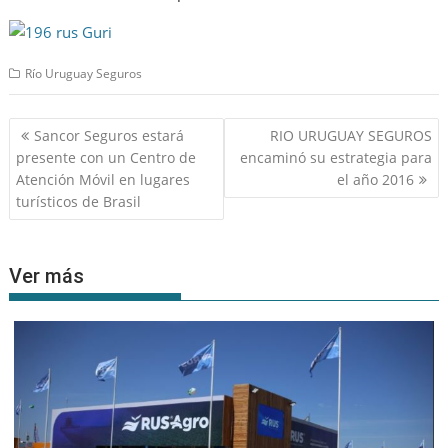
Río Uruguay Seguros
Navegación
Sancor Seguros estará
RIO URUGUAY SEGUROS
de
presente con un Centro de
encaminó su estrategia para
entradas
Atención Móvil en lugares
el año 2016
turísticos de Brasil
Ver más