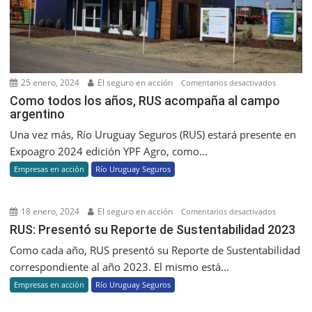
25 enero, 2024
El seguro en acción
en
Comentarios desactivados
Como
Como todos los años, RUS acompaña al campo
argentino
todos
los
Una vez más, Río Uruguay Seguros (RUS) estará presente en
años,
Expoagro 2024 edición YPF Agro, como...
RUS
Empresas en acción
Río Uruguay Seguros
acompañ
al
campo
18 enero, 2024
El seguro en acción
en
Comentarios desactivados
argentino
RUS:
RUS: Presentó su Reporte de Sustentabilidad 2023
Presentó
Como cada año, RUS presentó su Reporte de Sustentabilidad
su
correspondiente al año 2023. El mismo está...
Reporte
Empresas en acción
Río Uruguay Seguros
de
Sustentab