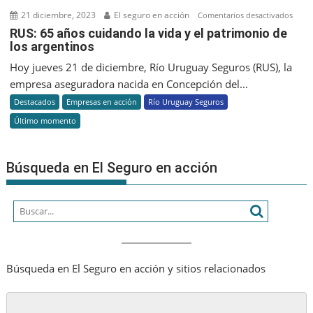
2023
21 diciembre, 2023
El seguro en acción
en
Comentarios desactivados
RUS:
RUS: 65 años cuidando la vida y el patrimonio de
los argentinos
65
años
Hoy jueves 21 de diciembre, Río Uruguay Seguros (RUS), la
cuid
empresa aseguradora nacida en Concepción del...
la
Destacados
Empresas en acción
Río Uruguay Seguros
vida
Último momento
y
el
patr
Búsqueda en El Seguro en acción
de
los
argen
Búsqueda en El Seguro en acción y sitios relacionados