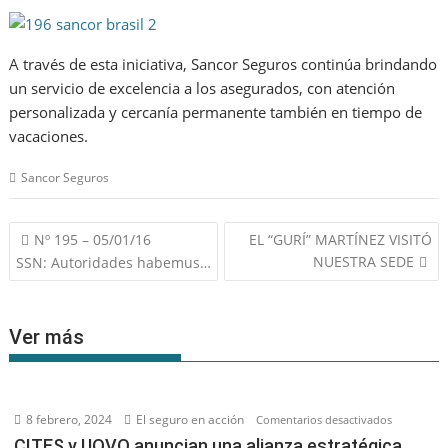
A través de esta iniciativa, Sancor Seguros continúa brindando
un servicio de excelencia a los asegurados, con atención
personalizada y cercanía permanente también en tiempo de
vacaciones.
Sancor Seguros
Navegación
Nº 195 – 05/01/16
EL “GURÍ” MARTÍNEZ VISITÓ
de
NUESTRA SEDE
SSN: Autoridades habemus…
entradas
Ver más
8 febrero, 2024
El seguro en acción
en
Comentarios desactivados
CITES
CITES y UOVO anuncian una alianza estratégica