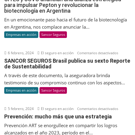
para impulsar Pepton y revolucionar la
y
biotecnología en Argentina
UOVO
anuncian
En un emocionante paso hacia el futuro de la biotecnología
una
en Argentina, nos complace anunciar la...
alianza
Empresas en acción
Sancor Seguros
estratégica
para
impulsar
6 febrero, 2024
El seguro en acción
en
Comentarios desactivados
Pepton
SANCOR
SANCOR SEGUROS Brasil publica su sexto Reporte
y
de Sustentabilidad
SEGUROS
revolucion
Brasil
A través de este documento, la aseguradora brinda
la
publica
testimonio de su compromiso continuo con los aspectos...
biotecnolo
su
Empresas en acción
Sancor Seguros
en
sexto
Argentina
Reporte
de
5 febrero, 2024
El seguro en acción
en
Comentarios desactivados
Sustentab
Prevenció
Prevención: mucho más que una estrategia
mucho
Prevención ART se enorgullece en compartir los logros
más
alcanzados en el año 2023, período en el...
que