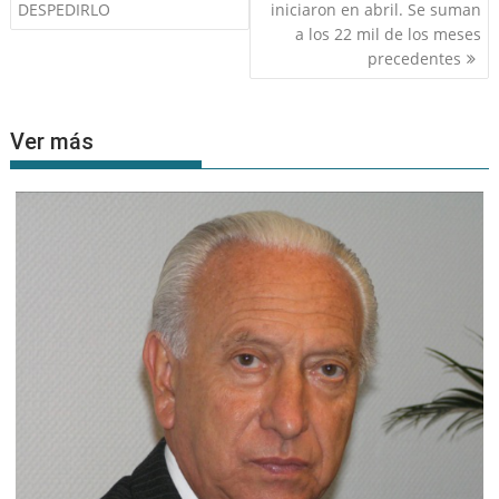
entradas
DESPEDIRLO
iniciaron en abril. Se suman
a los 22 mil de los meses
precedentes
Ver más