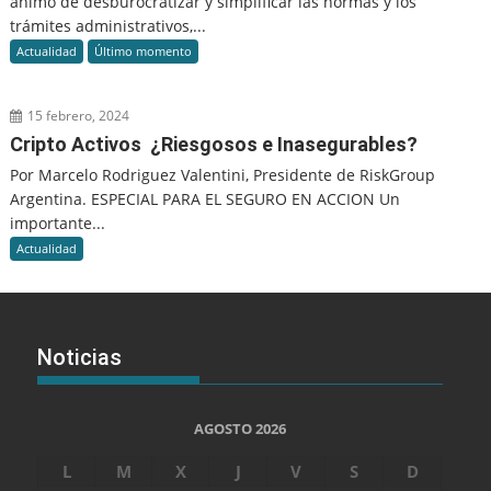
ánimo de desburocratizar y simplificar las normas y los
trámites administrativos,...
Actualidad
Último momento
15 febrero, 2024
Cripto Activos ¿Riesgosos e Inasegurables?
Por Marcelo Rodriguez Valentini, Presidente de RiskGroup
Argentina. ESPECIAL PARA EL SEGURO EN ACCION Un
importante...
Actualidad
Noticias
AGOSTO 2026
L
M
X
J
V
S
D