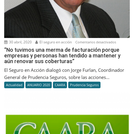
30 abril, 2020
El seguro en acción
en
Comentarios desactivados
“No
“No tuvimos una merma de facturación porque
empresas y personas han tendido a mantener y
tuvimos
aún renovar sus coberturas”
una
merma
El Seguro en Acción dialogó con Jorge Furlan, Coordinador
de
General de Prudencia Seguros, sobre las acciones...
facturación
Actualidad
ANUARIO 2020
CAARA
Prudencia Seguros
porque
empresas
y
personas
han
tendido
a
mantener