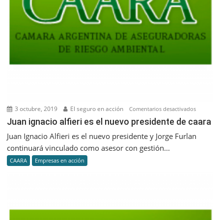
y
aún
renovar
sus
coberturas”
3 octubre, 2019
El seguro en acción
en
Comentarios desactivados
Juan
Juan ignacio alfieri es el nuevo presidente de caara
ignacio
Juan Ignacio Alfieri es el nuevo presidente y Jorge Furlan
alfieri
continuará vinculado como asesor con gestión...
es
CAARA
Empresas en acción
el
nuevo
president
de
caara