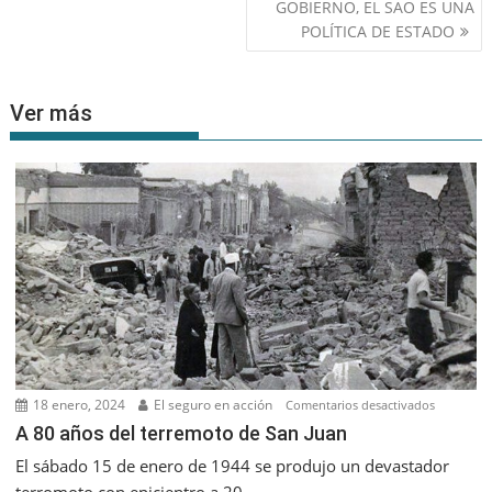
GOBIERNO, EL SAO ES UNA
POLÍTICA DE ESTADO
Ver más
18 enero, 2024
El seguro en acción
en
Comentarios desactivados
A
A 80 años del terremoto de San Juan
80
El sábado 15 de enero de 1944 se produjo un devastador
años