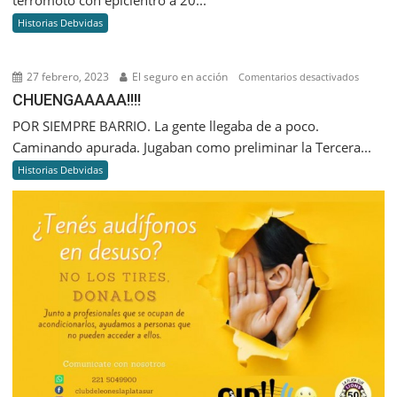
terromoto con epicientro a 20...
del
Historias Debvidas
terremoto
de
San
27 febrero, 2023
El seguro en acción
en
Comentarios desactivados
Juan
CHUENGA
CHUENGAAAAA!!!!
POR SIEMPRE BARRIO. La gente llegaba de a poco.
Caminando apurada. Jugaban como preliminar la Tercera...
Historias Debvidas