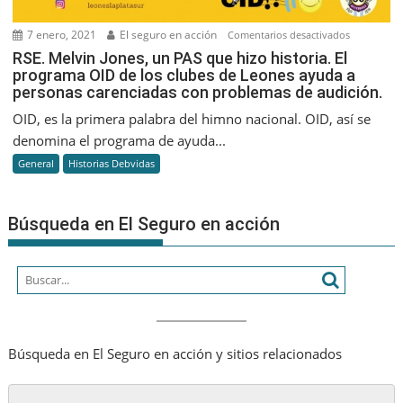
7 enero, 2021
El seguro en acción
en
Comentarios desactivados
RSE.
RSE. Melvin Jones, un PAS que hizo historia. El
programa OID de los clubes de Leones ayuda a
Melvin
personas carenciadas con problemas de audición.
Jones,
un
OID, es la primera palabra del himno nacional. OID, así se
PAS
denomina el programa de ayuda...
que
General
Historias Debvidas
hizo
historia.
El
Búsqueda en El Seguro en acción
programa
OID
de
los
clubes
de
Leones
Búsqueda en El Seguro en acción y sitios relacionados
ayuda
a