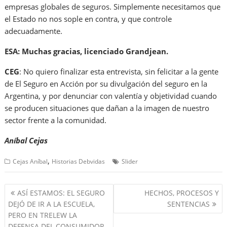
empresas globales de seguros. Simplemente necesitamos que
el Estado no nos sople en contra, y que controle
adecuadamente.
ESA: Muchas gracias, licenciado Grandjean.
CEG
: No quiero finalizar esta entrevista, sin felicitar a la gente
de El Seguro en Acción por su divulgación del seguro en la
Argentina, y por denunciar con valentía y objetividad cuando
se producen situaciones que dañan a la imagen de nuestro
sector frente a la comunidad.
Aníbal Cejas
,
Cejas Aníbal
Historias Debvidas
Slider
Navegación
ASÍ ESTAMOS: EL SEGURO
HECHOS, PROCESOS Y
de
DEJÓ DE IR A LA ESCUELA,
SENTENCIAS
entradas
PERO EN TRELEW LA
DEFENSA DEL CONSUMIDOR