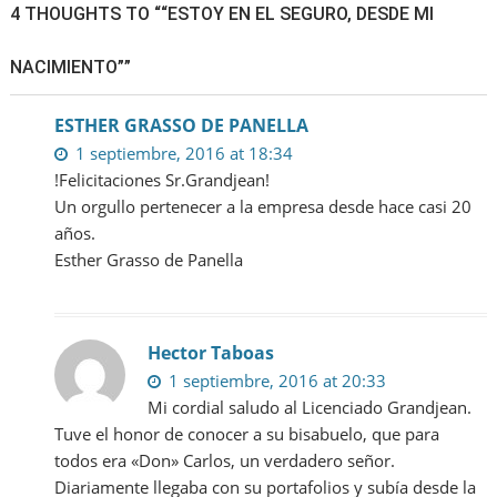
4 THOUGHTS TO ““ESTOY EN EL SEGURO, DESDE MI
El
programa
NACIMIENTO””
OID
de
los
ESTHER GRASSO DE PANELLA
clubes
1 septiembre, 2016 at 18:34
de
!Felicitaciones Sr.Grandjean!
Leones
Un orgullo pertenecer a la empresa desde hace casi 20
ayuda
años.
a
Esther Grasso de Panella
personas
carenciada
con
problemas
Hector Taboas
de
1 septiembre, 2016 at 20:33
audición.
Mi cordial saludo al Licenciado Grandjean.
Tuve el honor de conocer a su bisabuelo, que para
todos era «Don» Carlos, un verdadero señor.
Diariamente llegaba con su portafolios y subía desde la