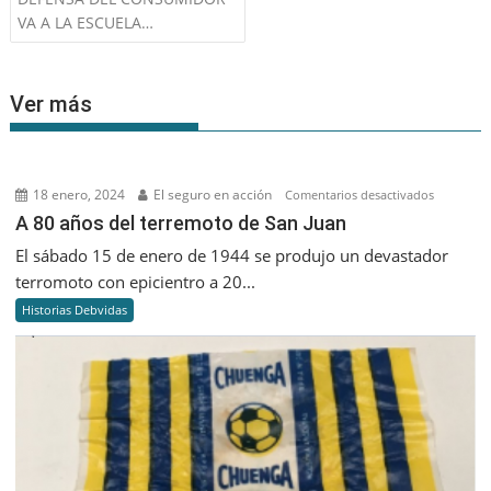
VA A LA ESCUELA…
Ver más
18 enero, 2024
El seguro en acción
en
Comentarios desactivados
A
A 80 años del terremoto de San Juan
80
El sábado 15 de enero de 1944 se produjo un devastador
años
terromoto con epicientro a 20...
del
Historias Debvidas
terremoto
de
San
Juan