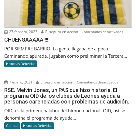
27 febrero, 2023
El seguro en acción
en
Comentarios desactivados
CHUENGA
CHUENGAAAAA!!!!
POR SIEMPRE BARRIO. La gente llegaba de a poco.
Caminando apurada. Jugaban como preliminar la Tercera...
Historias Debvidas
7 enero, 2021
El seguro en acción
en
Comentarios desactivados
RSE.
RSE. Melvin Jones, un PAS que hizo historia. El
programa OID de los clubes de Leones ayuda a
Melvin
personas carenciadas con problemas de audición.
Jones,
un
OID, es la primera palabra del himno nacional. OID, así se
PAS
denomina el programa de ayuda...
que
General
Historias Debvidas
hizo
historia.