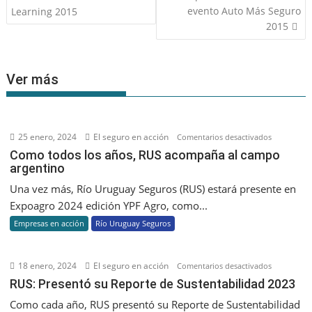
de
evento Auto Más Seguro
Learning 2015
entradas
2015
Ver más
25 enero, 2024
El seguro en acción
en
Comentarios desactivados
Como
Como todos los años, RUS acompaña al campo
argentino
todos
los
Una vez más, Río Uruguay Seguros (RUS) estará presente en
años,
Expoagro 2024 edición YPF Agro, como...
RUS
Empresas en acción
Río Uruguay Seguros
acompaña
al
campo
18 enero, 2024
El seguro en acción
en
Comentarios desactivados
argentino
RUS:
RUS: Presentó su Reporte de Sustentabilidad 2023
Presentó
Como cada año, RUS presentó su Reporte de Sustentabilidad
su