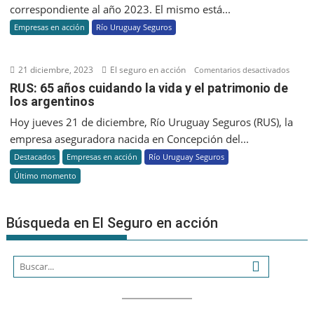
correspondiente al año 2023. El mismo está...
Reporte
Empresas en acción
Río Uruguay Seguros
de
Sustentabi
2023
21 diciembre, 2023
El seguro en acción
en
Comentarios desactivados
RUS:
RUS: 65 años cuidando la vida y el patrimonio de
los argentinos
65
años
Hoy jueves 21 de diciembre, Río Uruguay Seguros (RUS), la
cuida
empresa aseguradora nacida en Concepción del...
la
Destacados
Empresas en acción
Río Uruguay Seguros
vida
Último momento
y
el
patri
Búsqueda en El Seguro en acción
de
los
argent