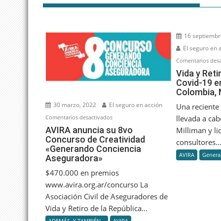
16 septiembr
El seguro en 
Comentarios desa
Vida y Reti
Covid-19 e
Colombia, 
30 marzo, 2022
El seguro en acción
Una reciente 
en
llevada a cab
Comentarios desactivados
AVIRA
AVIRA anuncia su 8vo
Milliman y li
Concurso de Creatividad
anuncia
consultores..
«Generando Conciencia
su
AVIRA
Genera
Aseguradora»
8vo
Concurso
$470.000 en premios
de
www.avira.org.ar/concurso La
Creatividad
Asociación Civil de Aseguradores de
«Generando
Vida y Retiro de la República...
Conciencia
ADEMÁS. Y TAMBIÉN...
AVIRA