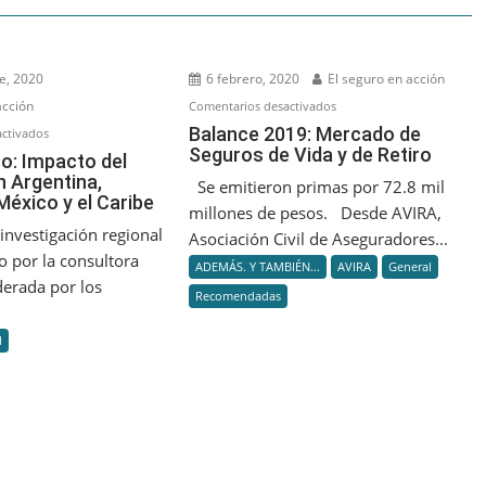
e, 2020
6 febrero, 2020
El seguro en acción
acción
en
Comentarios desactivados
Balance
Balance 2019: Mercado de
en
ctivados
Seguros de Vida y de Retiro
2019:
Vida
ro: Impacto del
Mercado
n Argentina,
y
Se emitieron primas por 72.8 mil
México y el Caribe
de
Retiro:
millones de pesos. Desde AVIRA,
Seguros
Impacto
investigación regional
Asociación Civil de Aseguradores...
de
del
o por la consultora
ADEMÁS. Y TAMBIÉN...
AVIRA
General
Vida
Covid-
derada por los
Recomendadas
y
19
.
de
en
l
Retiro
Argentina,
Colombia,
México
y
el
Caribe