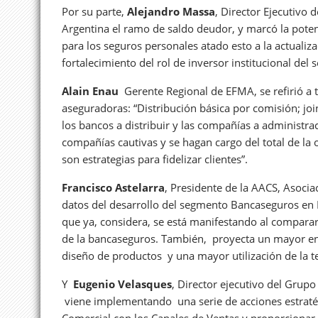
Por su parte,
Alejandro Massa
, Director Ejecutivo
Argentina el ramo de saldo deudor, y marcó la pote
para los seguros personales atado esto a la actualiz
fortalecimiento del rol de inversor institucional del s
Alain Enau
Gerente Regional de EFMA, se refirió a 
aseguradoras: “Distribución básica por comisión; joi
los bancos a distribuir y las compañías a administra
compañías cautivas y se hagan cargo del total de la
son estrategias para fidelizar clientes”.
Francisco Astelarra
, Presidente de la AACS, Asoci
datos del desarrollo del segmento Bancaseguros en 
que ya, considera, se está manifestando al comparar l
de la bancaseguros. También, proyecta un mayor enfo
diseño de productos y una mayor utilización de la t
Y
Eugenio Velasques
, Director ejecutivo del Gru
viene implementando una serie de acciones estratég
Comercial con los Canales de Ventas y proporcionar 