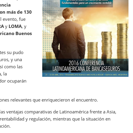
encia
con más de 130
El evento, fue
RA
y
LOMA
, y
ricano Buenos
ntes su pudo
uros, y una
sí como las
, la
midor ocuparán
ones relevantes que enriquecieron el encuentro.
as ventajas comparativas de Latinoamérica frente a Asia,
entabilidad y regulación, mientras que la situación en
ución.