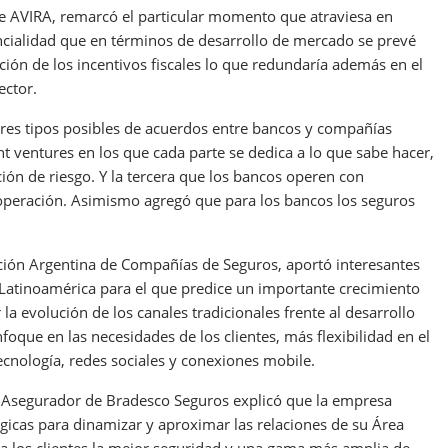
 de AVIRA, remarcó el particular momento que atraviesa en
ncialidad que en términos de desarrollo de mercado se prevé
ación de los incentivos fiscales lo que redundaría además en el
ector.
tres tipos posibles de acuerdos entre bancos y compañías
nt ventures en los que cada parte se dedica a lo que sabe hacer,
ción de riesgo. Y la tercera que los bancos operen con
 operación. Asimismo agregó que para los bancos los seguros
ación Argentina de Compañías de Seguros, aportó interesantes
Latinoamérica para el que predice un importante crecimiento
a evolución de los canales tradicionales frente al desarrollo
que en las necesidades de los clientes, más flexibilidad en el
ecnología, redes sociales y conexiones mobile.
po Asegurador de Bradesco Seguros explicó que la empresa
icas para dinamizar y aproximar las relaciones de su Área
a los clientes la mejor seguridad y una gama más amplia de