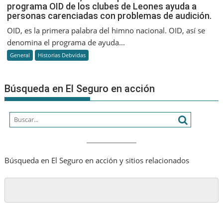
programa OID de los clubes de Leones ayuda a
Melvin
personas carenciadas con problemas de audición.
Jones,
un
OID, es la primera palabra del himno nacional. OID, así se
PAS
denomina el programa de ayuda...
que
General
Historias Debvidas
hizo
historia.
El
Búsqueda en El Seguro en acción
programa
OID
de
los
clubes
de
Leones
Búsqueda en El Seguro en acción y sitios relacionados
ayuda
a
personas
carenciada
con