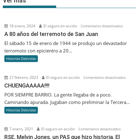
Ver más
18 enero, 2024
El seguro en acción
en
Comentarios desactivados
A
A 80 años del terremoto de San Juan
80
El sábado 15 de enero de 1944 se produjo un devastador
años
terromoto con epicientro a 20...
del
Historias Debvidas
terremoto
de
San
27 febrero, 2023
El seguro en acción
en
Comentarios desactivados
Juan
CHUENGA
CHUENGAAAAA!!!!
POR SIEMPRE BARRIO. La gente llegaba de a poco.
Caminando apurada. Jugaban como preliminar la Tercera...
Historias Debvidas
7 enero, 2021
El seguro en acción
en
Comentarios desactivados
RSE.
RSE. Melvin Jones, un PAS que hizo historia. El