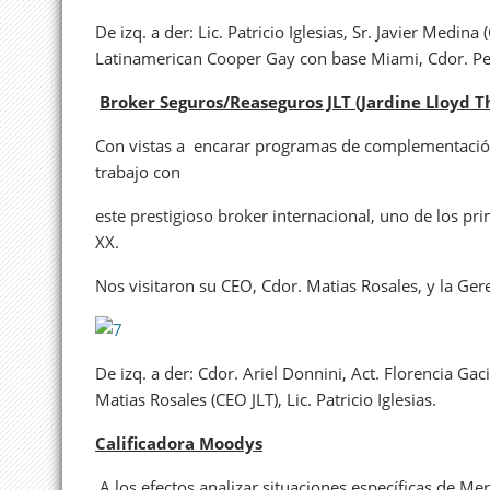
De izq. a der: Lic. Patricio Iglesias, Sr. Javier Med
Latinamerican Cooper Gay con base Miami, Cdor. Ped
Broker Seguros/Reaseguros JLT (Jardine Lloyd 
Con vistas a encarar programas de complementació
trabajo con
este prestigioso broker internacional, uno de los pr
XX.
Nos visitaron su CEO, Cdor. Matias Rosales, y la Ger
De izq. a der: Cdor. Ariel Donnini, Act. Florencia Ga
Matias Rosales (CEO JLT), Lic. Patricio Iglesias.
Calificadora Moodys
A los efectos analizar situaciones específicas de M