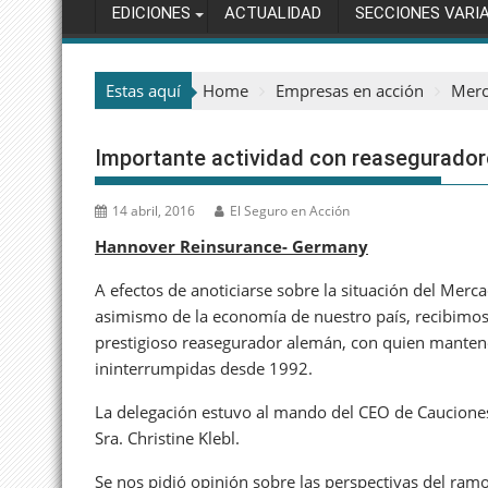
EDICIONES
ACTUALIDAD
SECCIONES VARI
Estas aquí
Home
Empresas en acción
Merc
Importante actividad con reasegurado
14 abril, 2016
El Seguro en Acción
Hannover Reinsurance- Germany
A efectos de anoticiarse sobre la situación del Mer
asimismo de la economía de nuestro país, recibimos l
prestigioso reasegurador alemán, con quien manten
ininterrumpidas desde 1992.
La delegación estuvo al mando del CEO de Cauciones
Sra. Christine Klebl.
Se nos pidió opinión sobre las perspectivas del ram