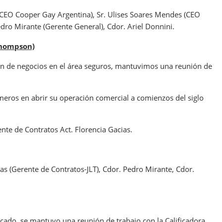
ina (CEO Cooper Gay Argentina), Sr. Ulises Soares Mendes (CEO
ro Mirante (Gerente General), Cdor. Ariel Donnini.
Thompson)
n de negocios en el área seguros, mantuvimos una reunión de
imeros en abrir su operación comercial a comienzos del siglo
ente de Contratos Act. Florencia Gacias.
cias (Gerente de Contratos-JLT), Cdor. Pedro Mirante, Cdor.
ercado, se mantuvo una reunión de trabajo con la Calificadora