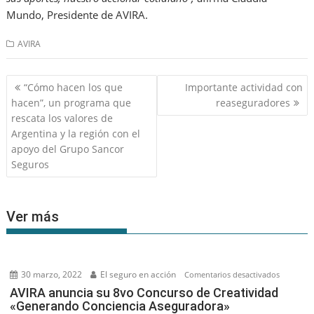
Mundo, Presidente de AVIRA.
AVIRA
Navegación
“Cómo hacen los que
Importante actividad con
de
hacen”, un programa que
reaseguradores
entradas
rescata los valores de
Argentina y la región con el
apoyo del Grupo Sancor
Seguros
Ver más
30 marzo, 2022
El seguro en acción
en
Comentarios desactivados
AVIRA
AVIRA anuncia su 8vo Concurso de Creatividad
«Generando Conciencia Aseguradora»
anuncia