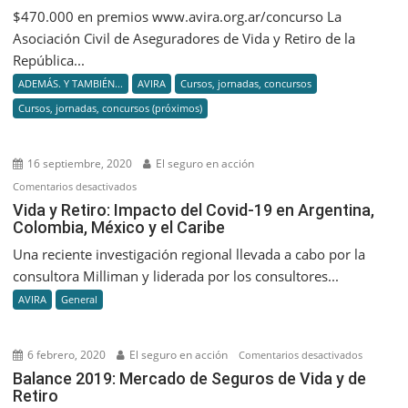
su
$470.000 en premios www.avira.org.ar/concurso La
8vo
Asociación Civil de Aseguradores de Vida y Retiro de la
Concurso
República...
de
ADEMÁS. Y TAMBIÉN...
AVIRA
Cursos, jornadas, concursos
Creativid
Cursos, jornadas, concursos (próximos)
«Genera
Concienc
Asegurad
16 septiembre, 2020
El seguro en acción
en
Comentarios desactivados
Vida
Vida y Retiro: Impacto del Covid-19 en Argentina,
Colombia, México y el Caribe
y
Retiro:
Una reciente investigación regional llevada a cabo por la
Impacto
consultora Milliman y liderada por los consultores...
del
AVIRA
General
Covid-
19
en
6 febrero, 2020
El seguro en acción
en
Comentarios desactivados
Argentina,
Balance
Balance 2019: Mercado de Seguros de Vida y de
Colombia,
Retiro
2019:
México