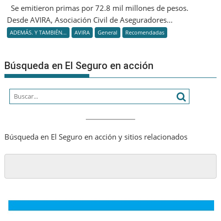
Mercado
Se emitieron primas por 72.8 mil millones de pesos.
y
de
Desde AVIRA, Asociación Civil de Aseguradores...
el
Seguros
Caribe
ADEMÁS. Y TAMBIÉN...
AVIRA
General
Recomendadas
de
Vida
y
Búsqueda en El Seguro en acción
de
Retiro
Búsqueda en El Seguro en acción y sitios relacionados