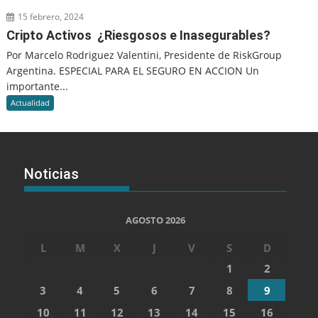
15 febrero, 2024
Cripto Activos ¿Riesgosos e Inasegurables?
Por Marcelo Rodriguez Valentini, Presidente de RiskGroup
Argentina. ESPECIAL PARA EL SEGURO EN ACCION Un
importante...
Actualidad
Noticias
AGOSTO 2026
L
M
X
J
V
S
D
1
2
3
4
5
6
7
8
9
10
11
12
13
14
15
16