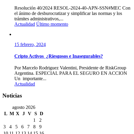
Resolución 40/2024 RESOL-2024-40-APN-SSN#MEC Con
el ánimo de desburocratizar y simplificar las normas y los
trámites administrativos,...
Actualidad
Último momento
15 febrero, 2024
Cripto Activos ¿Riesgosos e Inasegurables?
Por Marcelo Rodriguez Valentini, Presidente de RiskGroup
Argentina. ESPECIAL PARA EL SEGURO EN ACCION
Un importante...
Actualidad
Noticias
agosto 2026
L
M
X
J
V
S
D
1
2
3
4
5
6
7
8
9
10
11
12
13
14
15
16