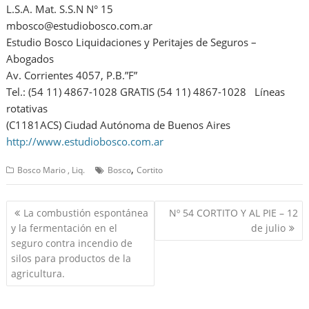
L.S.A. Mat. S.S.N N° 15
mbosco@estudiobosco.com.ar
Estudio Bosco Liquidaciones y Peritajes de Seguros –
Abogados
Av. Corrientes 4057, P.B.”F”
Tel.: (54 11) 4867-1028 GRATIS (54 11) 4867-1028 Líneas
rotativas
(C1181ACS) Ciudad Autónoma de Buenos Aires
http://www.estudiobosco.com.ar
,
Bosco Mario , Liq.
Bosco
Cortito
Navegación
La combustión espontánea
Nº 54 CORTITO Y AL PIE – 12
de
y la fermentación en el
de julio
entradas
seguro contra incendio de
silos para productos de la
agricultura.