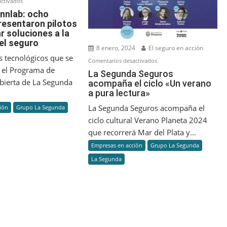
en
ctivados
Programa
nnlab: ocho
resentaron pilotos
Innlab:
r soluciones a la
ocho
del seguro
startups
8 enero, 2024
El seguro en acción
presentaron
s tecnológicos que se
en
Comentarios desactivados
pilotos
 el Programa de
La
La Segunda Seguros
para
bierta de La Segunda
acompaña el ciclo «Un verano
Segunda
brindar
a pura lectura»
Seguros
soluciones
acompaña
La Segunda Seguros acompaña el
ión
Grupo La Segunda
a
el
ciclo cultural Verano Planeta 2024
la
ciclo
que recorrerá Mar del Plata y...
industria
«Un
Empresas en acción
Grupo La Segunda
del
verano
seguro
La Segunda
a
pura
lectura»