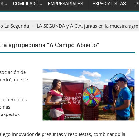
AS
COMPILADO
EMPRESARIALES
ESPECIALISTAS
P
o La Segunda
LA SEGUNDA y A.C.A. juntas en la muestra agro
tra agropecuaria “A Campo Abierto”
ociación de
erto”, que se
corrieron los
demás,
 aspectos
juego innovador de preguntas y respuestas, combinando la