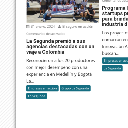
Comentarios desa
Programa I
startups p
para brinda
industria 
31 enero, 2024
El seguro en acción
Los proyecto
en
Comentarios desactivados
enmarcan en
La
La Segunda premió a sus
agencias destacadas con un
Innovación A
Segunda
viaje a Colombia
premió
buscan...
a
Reconocieron a los 20 productores
Empresas en acc
sus
con mejor desempeño con una
La Segunda
agencias
experiencia en Medellín y Bogotá
destacadas
La...
con
Empresas en acción
Grupo La Segunda
un
La Segunda
viaje
a
Colombia