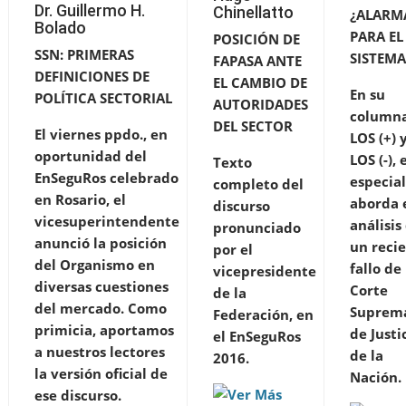
Dr. Guillermo H.
Chinellatto
¿ALARM
Bolado
PARA EL
POSICIÓN DE
SSN: PRIMERAS
SISTEMA
FAPASA ANTE
DEFINICIONES DE
EL CAMBIO DE
En su
POLÍTICA SECTORIAL
AUTORIDADES
column
DEL SECTOR
El viernes ppdo., en
LOS (+) 
oportunidad del
LOS (-), 
Texto
EnSeguRos celebrado
especial
completo del
en Rosario, el
aborda 
discurso
vicesuperintendente
análisis
pronunciado
anunció la posición
un reci
por el
del Organismo en
fallo de 
vicepresidente
diversas cuestiones
Corte
de la
del mercado. Como
Suprem
Federación, en
primicia, aportamos
de Justi
el EnSeguRos
a nuestros lectores
de la
2016.
la versión oficial de
Nación.
ese discurso.