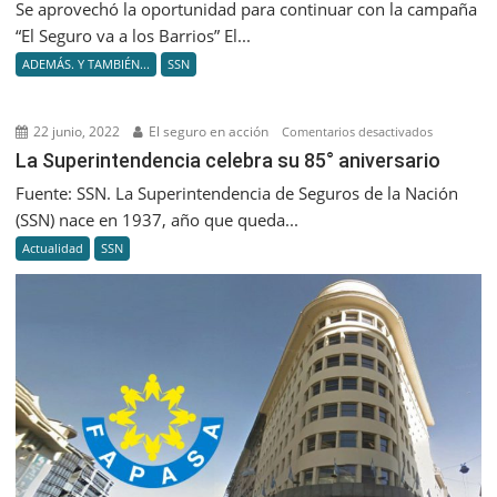
Se aprovechó la oportunidad para continuar con la campaña
del
“El Seguro va a los Barrios” El...
2do
ADEMÁS. Y TAMBIÉN...
SSN
Congreso
Internacion
de
22 junio, 2022
El seguro en acción
en
Comentarios desactivados
Seguros
La
La Superintendencia celebra su 85° aniversario
y
Superinten
Fuente: SSN. La Superintendencia de Seguros de la Nación
Prevención
celebra
(SSN) nace en 1937, año que queda...
su
Actualidad
SSN
85°
aniversario