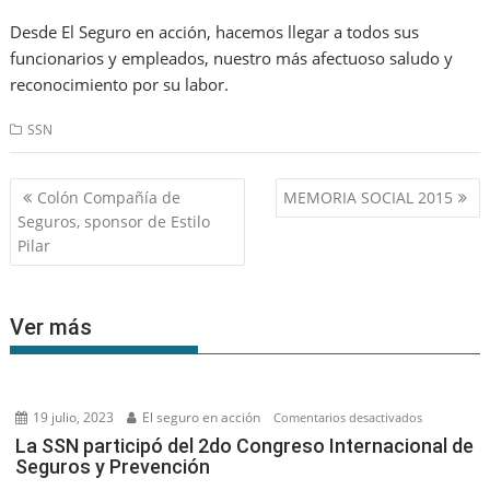
Desde El Seguro en acción, hacemos llegar a todos sus
funcionarios y empleados, nuestro más afectuoso saludo y
reconocimiento por su labor.
SSN
Navegación
Colón Compañía de
MEMORIA SOCIAL 2015
de
Seguros, sponsor de Estilo
entradas
Pilar
Ver más
19 julio, 2023
El seguro en acción
en
Comentarios desactivados
La
La SSN participó del 2do Congreso Internacional de
Seguros y Prevención
SSN
participó