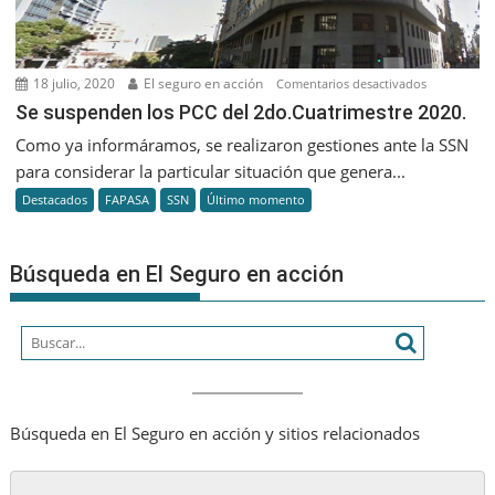
18 julio, 2020
El seguro en acción
en
Comentarios desactivados
Se
Se suspenden los PCC del 2do.Cuatrimestre 2020.
suspenden
Como ya informáramos, se realizaron gestiones ante la SSN
los
para considerar la particular situación que genera...
PCC
Destacados
FAPASA
SSN
Último momento
del
2do.Cuatrim
2020.
Búsqueda en El Seguro en acción
Búsqueda en El Seguro en acción y sitios relacionados