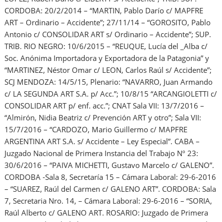
CORDOBA: 20/2/2014 – “MARTIN, Pablo Darío c/ MAPFRE
ART – Ordinario – Accidente”; 27/11/14 – “GOROSITO, Pablo
Antonio c/ CONSOLIDAR ART s/ Ordinario – Accidente”; SUP.
TRIB. RIO NEGRO: 10/6/2015 – “REUQUE, Lucía del _Alba c/
Soc. Anónima Importadora y Exportadora de la Patagonia” y
“MARTINEZ, Néstor Omar c/ LEON, Carlos Raúl s/ Accidente”;
SCJ MENDOZA: 14/5/15, Plenario: “NAVARRO, Juan Armando
c/ LA SEGUNDA ART S.A. p/ Acc.”; 10/8/15 “ARCANGIOLETTI c/
CONSOLIDAR ART p/ enf. acc.”; CNAT Sala VII: 13/7/2016 –
“Almirón, Nidia Beatriz c/ Prevención ART y otro”; Sala VII:
15/7/2016 – “CARDOZO, Mario Guillermo c/ MAPFRE
ARGENTINA ART S.A. s/ Accidente – Ley Especial”. CABA –
Juzgado Nacional de Primera Instancia del Trabajo Nº 23:
30/6/2016 – “PAIVA MICHETTI, Gustavo Marcelo c/ GALENO”.
CORDOBA -Sala 8, Secretaría 15 – Cámara Laboral: 29-6-2016
– “SUAREZ, Raúl del Carmen c/ GALENO ART”. CORDOBA: Sala
7, Secretaria Nro. 14, – Cámara Laboral: 29-6-2016 – “SORIA,
Raúl Alberto c/ GALENO ART. ROSARIO: Juzgado de Primera