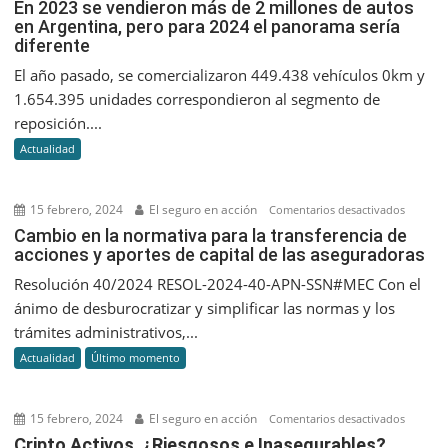
En
En 2023 se vendieron más de 2 millones de autos
en Argentina, pero para 2024 el panorama sería
2023
diferente
se
vendier
El año pasado, se comercializaron 449.438 vehículos 0km y
más
1.654.395 unidades correspondieron al segmento de
de
reposición....
2
Actualidad
millone
de
autos
15 febrero, 2024
El seguro en acción
en
Comentarios desactivados
en
Cambio
Cambio en la normativa para la transferencia de
Argentin
acciones y aportes de capital de las aseguradoras
en
pero
la
Resolución 40/2024 RESOL-2024-40-APN-SSN#MEC Con el
para
normati
ánimo de desburocratizar y simplificar las normas y los
2024
para
trámites administrativos,...
el
la
panora
Actualidad
Último momento
transfer
sería
de
diferent
accione
15 febrero, 2024
El seguro en acción
en
Comentarios desactivados
y
Cripto
Cripto Activos ¿Riesgosos e Inasegurables?