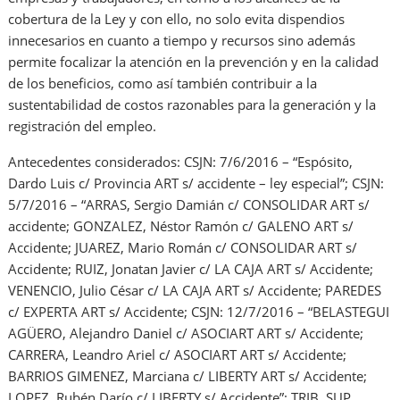
cobertura de la Ley y con ello, no solo evita dispendios
innecesarios en cuanto a tiempo y recursos sino además
permite focalizar la atención en la prevención y en la calidad
de los beneficios, como así también contribuir a la
sustentabilidad de costos razonables para la generación y la
registración del empleo.
Antecedentes considerados: CSJN: 7/6/2016 – “Espósito,
Dardo Luis c/ Provincia ART s/ accidente – ley especial”; CSJN:
5/7/2016 – “ARRAS, Sergio Damián c/ CONSOLIDAR ART s/
accidente; GONZALEZ, Néstor Ramón c/ GALENO ART s/
Accidente; JUAREZ, Mario Román c/ CONSOLIDAR ART s/
Accidente; RUIZ, Jonatan Javier c/ LA CAJA ART s/ Accidente;
VENENCIO, Julio César c/ LA CAJA ART s/ Accidente; PAREDES
c/ EXPERTA ART s/ Accidente; CSJN: 12/7/2016 – “BELASTEGUI
AGÜERO, Alejandro Daniel c/ ASOCIART ART s/ Accidente;
CARRERA, Leandro Ariel c/ ASOCIART ART s/ Accidente;
BARRIOS GIMENEZ, Marciana c/ LIBERTY ART s/ Accidente;
LOPEZ, Rubén Darío c/ LIBERTY s/ Accidente”; TRIB. SUP.