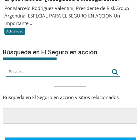
aportes
Activos
Por Marcelo Rodriguez Valentini, Presidente de RiskGroup
de
¿Riesgo
capital
Argentina. ESPECIAL PARA EL SEGURO EN ACCION Un
e
de
importante...
Inasegu
las
Actualidad
asegura
Búsqueda en El Seguro en acción
Búsqueda en El Seguro en acción y sitios relacionados