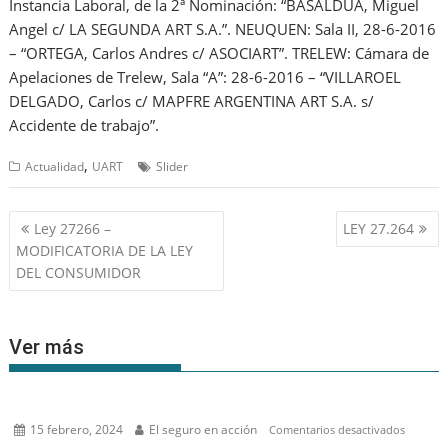
Instancia Laboral, de la 2ª Nominación: “BASALDUA, Miguel
Angel c/ LA SEGUNDA ART S.A.”. NEUQUEN: Sala II, 28-6-2016
– “ORTEGA, Carlos Andres c/ ASOCIART”. TRELEW: Cámara de
Apelaciones de Trelew, Sala “A”: 28-6-2016 – “VILLAROEL
DELGADO, Carlos c/ MAPFRE ARGENTINA ART S.A. s/
Accidente de trabajo”.
,
Actualidad
UART
Slider
Navegación
Ley 27266 –
LEY 27.264
de
MODIFICATORIA DE LA LEY
entradas
DEL CONSUMIDOR
Ver más
15 febrero, 2024
El seguro en acción
en
Comentarios desactivados