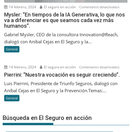
14 febrero, 2024
El seguro en acción
en
Comentarios desactivados
Mysler:
Mysler: “En tiempos de la IA Generativa, lo que nos
va a diferenciar es que seamos cada vez más
“En
humanos”.
tiempos
de
Gabriel Mysler, CEO de la consultora Innovation@Reach,
la
dialogó con Anibal Cejas en El Seguro y la...
IA
General
Generati
lo
que
14 febrero, 2024
El seguro en acción
en
Comentarios desactivados
nos
Pierrini:
Pierrini: “Nuestra vocación es seguir creciendo”.
va
“Nuestr
Luis Pierrini, Presidente de Triunfo Seguros, dialogó con
a
vocació
Aníbal Cejas en El Seguro y la Prevención.Temas:...
diferenc
es
es
General
seguir
que
creciend
seamos
Búsqueda en El Seguro en acción
cada
vez
más