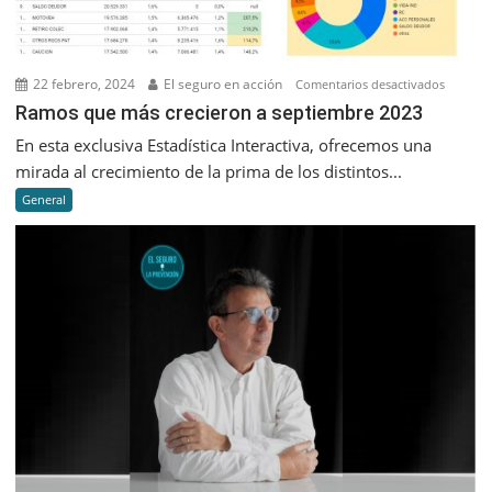
22 febrero, 2024
El seguro en acción
en
Comentarios desactivados
Ramos
Ramos que más crecieron a septiembre 2023
que
En esta exclusiva Estadística Interactiva, ofrecemos una
más
mirada al crecimiento de la prima de los distintos...
creciero
General
a
septiem
2023