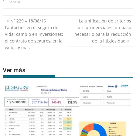
General
Navegación
Nº 229 – 18/08/16
La unificación de criterios
de
Fantoches en el seguro de
jurisprudenciales: un paso
entradas
Vida; cambio en inversiones;
necesario para la reducción
el contrato de seguros, en la
de la litigiosidad
web;…y más
Ver más