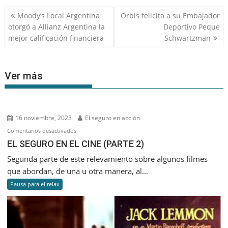
Navegación
Moody’s Local Argentina
Orbis felicita a su Embajador
de
otorgó a Allianz Argentina la
Deportivo Peque
entradas
mejor calificación financiera
Schwartzman
Ver más
16 noviembre, 2023
El seguro en acción
en
Comentarios desactivados
EL
EL SEGURO EN EL CINE (PARTE 2)
SEGURO
Segunda parte de este relevamiento sobre algunos filmes
EN
que abordan, de una u otra manera, al...
EL
Pausa para el relax
CINE
(PARTE
2)