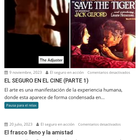
9 noviembre, 2023
El seguro en acción
en
Comentarios desactivados
EL
EL SEGURO EN EL CINE (PARTE 1)
SEGU
El arte es una manifestación de la experiencia humana,
EN
donde esta aparece de forma condensada en...
EL
Pausa para el relax
CINE
(PART
1)
20 julio, 2023
El seguro en acción
en
Comentarios desactivados
El
El frasco lleno y la amistad
frasco