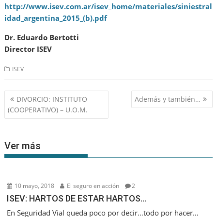
http://www.isev.com.ar/isev_home/materiales/siniestral
idad_argentina_2015_(b).pdf
Dr. Eduardo Bertotti
Director ISEV
ISEV
Navegación
DIVORCIO: INSTITUTO
Además y también…
de
(COOPERATIVO) – U.O.M.
entradas
Ver más
10 mayo, 2018
El seguro en acción
2
ISEV: HARTOS DE ESTAR HARTOS…
En Seguridad Vial queda poco por decir…todo por hacer…