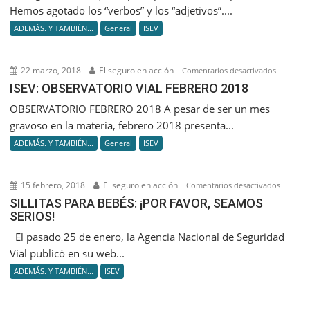
Hemos agotado los “verbos” y los “adjetivos”....
ADEMÁS. Y TAMBIÉN...
General
ISEV
22 marzo, 2018
El seguro en acción
en
Comentarios desactivados
ISEV:
ISEV: OBSERVATORIO VIAL FEBRERO 2018
OBSERVA
OBSERVATORIO FEBRERO 2018 A pesar de ser un mes
VIAL
gravoso en la materia, febrero 2018 presenta...
FEBRERO
ADEMÁS. Y TAMBIÉN...
General
ISEV
2018
15 febrero, 2018
El seguro en acción
en
Comentarios desactivados
SILLITAS
SILLITAS PARA BEBÉS: ¡POR FAVOR, SEAMOS
SERIOS!
PARA
BEBÉS:
El pasado 25 de enero, la Agencia Nacional de Seguridad
¡POR
Vial publicó en su web...
FAVOR,
ADEMÁS. Y TAMBIÉN...
ISEV
SEAMO
SERIOS!