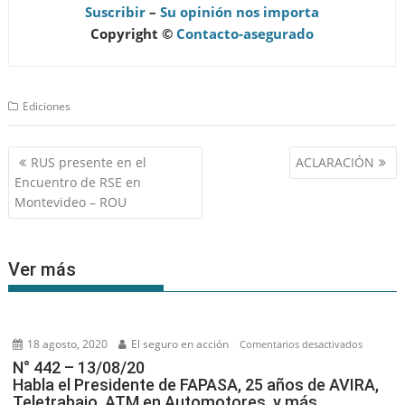
Suscribir
–
Su opinión nos importa
Copyright ©
Contacto-asegurado
Ediciones
Navegación
RUS presente en el
ACLARACIÓN
de
Encuentro de RSE en
entradas
Montevideo – ROU
Ver más
18 agosto, 2020
El seguro en acción
en
Comentarios desactivados
N°
N° 442 – 13/08/20
Habla el Presidente de FAPASA, 25 años de AVIRA,
442
Teletrabajo, ATM en Automotores, y más…
–