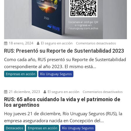
18 enero, 2024
El seguro en acción
en
Comentarios desactivados
RUS:
RUS: Presentó su Reporte de Sustentabilidad 2023
Presentó
Como cada año, RUS presentó su Reporte de Sustentabilidad
su
correspondiente al año 2023. El mismo está...
Reporte
Empresas en acción
Río Uruguay Seguros
de
Sustentab
2023
21 diciembre, 2023
El seguro en acción
en
Comentarios desactivados
RUS:
RUS: 65 años cuidando la vida y el patrimonio de
los argentinos
65
años
Hoy jueves 21 de diciembre, Río Uruguay Seguros (RUS), la
cuid
empresa aseguradora nacida en Concepción del...
la
Destacados
Empresas en acción
Río Uruguay Seguros
vida