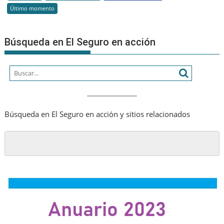
Último momento
y
el
patr
Búsqueda en El Seguro en acción
de
los
argen
Búsqueda en El Seguro en acción y sitios relacionados