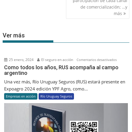
participación de cada canal
de comercialización; …y
más
Ver más
25 enero, 2024
El seguro en acción
en
Comentarios desactivados
Como
Como todos los años, RUS acompaña al campo
argentino
todos
los
Una vez más, Río Uruguay Seguros (RUS) estará presente en
años,
Expoagro 2024 edición YPF Agro, como...
RUS
Empresas en acción
Río Uruguay Seguros
acompañ
al
campo
argentino