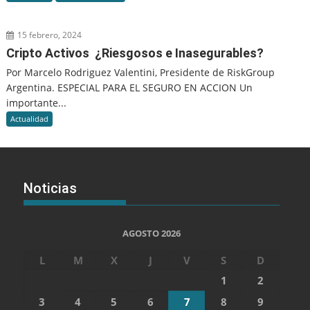
15 febrero, 2024
Cripto Activos ¿Riesgosos e Inasegurables?
Por Marcelo Rodriguez Valentini, Presidente de RiskGroup
Argentina. ESPECIAL PARA EL SEGURO EN ACCION Un
importante...
Actualidad
Noticias
AGOSTO 2026
L
M
X
J
V
S
D
1
2
3
4
5
6
7
8
9