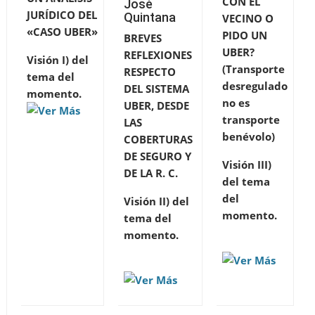
CON EL
José
JURÍDICO DEL
Quintana
VECINO O
«CASO UBER»
PIDO UN
BREVES
UBER?
REFLEXIONES
Visión I) del
(Transporte
RESPECTO
tema del
desregulado
DEL SISTEMA
momento.
no es
UBER, DESDE
transporte
LAS
benévolo)
COBERTURAS
DE SEGURO Y
Visión III)
DE LA R. C.
del tema
del
Visión II) del
momento.
tema del
momento.