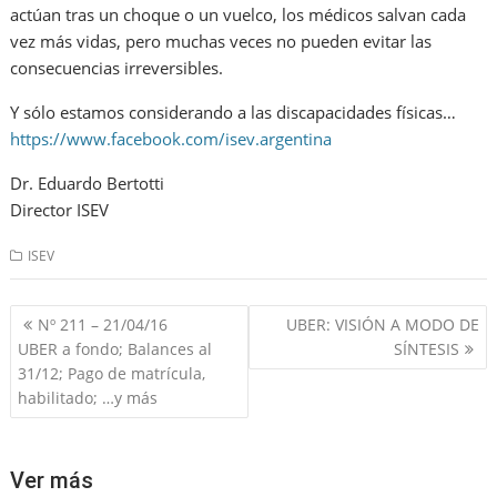
actúan tras un choque o un vuelco, los médicos salvan cada
vez más vidas, pero muchas veces no pueden evitar las
consecuencias irreversibles.
Y sólo estamos considerando a las discapacidades físicas…
https://www.facebook.com/isev.argentina
Dr. Eduardo Bertotti
Director ISEV
ISEV
Navegación
Nº 211 – 21/04/16
UBER: VISIÓN A MODO DE
de
UBER a fondo; Balances al
SÍNTESIS
entradas
31/12; Pago de matrícula,
habilitado; …y más
Ver más