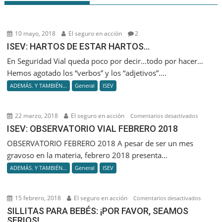
10 mayo, 2018
El seguro en acción
2
ISEV: HARTOS DE ESTAR HARTOS…
En Seguridad Vial queda poco por decir…todo por hacer…
Hemos agotado los “verbos” y los “adjetivos”....
ADEMÁS. Y TAMBIÉN...
General
ISEV
22 marzo, 2018
El seguro en acción
en
Comentarios desactivados
ISEV:
ISEV: OBSERVATORIO VIAL FEBRERO 2018
OBSERVA
OBSERVATORIO FEBRERO 2018 A pesar de ser un mes
VIAL
gravoso en la materia, febrero 2018 presenta...
FEBRERO
ADEMÁS. Y TAMBIÉN...
General
ISEV
2018
15 febrero, 2018
El seguro en acción
en
Comentarios desactivados
SILLITAS
SILLITAS PARA BEBÉS: ¡POR FAVOR, SEAMOS
SERIOS!
PARA