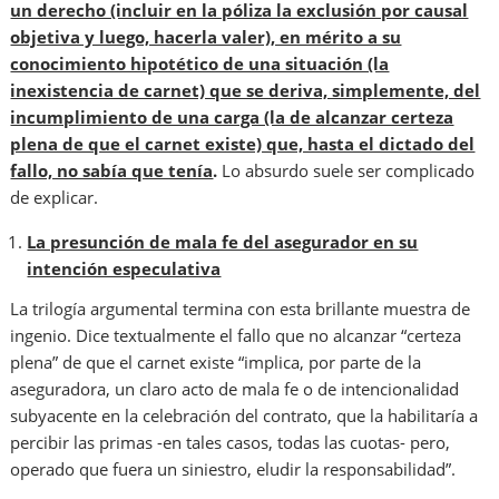
un derecho (incluir en la póliza la exclusión por causal
objetiva y luego, hacerla valer), en mérito a su
conocimiento hipotético de una situación (la
inexistencia de carnet) que se deriva, simplemente, del
incumplimiento de una carga (la de alcanzar certeza
plena de que el carnet existe) que, hasta el dictado del
fallo, no sabía que tenía
.
Lo absurdo suele ser complicado
de explicar.
La presunción de mala fe del asegurador en su
intención especulativa
La trilogía argumental termina con esta brillante muestra de
ingenio. Dice textualmente el fallo que no alcanzar “certeza
plena” de que el carnet existe “implica, por parte de la
aseguradora, un claro acto de mala fe o de intencionalidad
subyacente en la celebración del contrato, que la habilitaría a
percibir las primas -en tales casos, todas las cuotas- pero,
operado que fuera un siniestro, eludir la responsabilidad”.