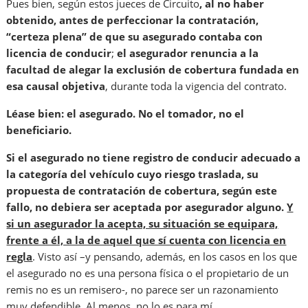
Pues bien, según estos jueces de Circuito
, al no haber
obtenido, antes de perfeccionar la contratación,
“certeza plena” de que su asegurado contaba con
licencia de conducir
;
el asegurador renuncia a la
facultad de alegar la exclusión de cobertura fundada en
esa causal objetiva
, durante toda la vigencia del contrato.
Léase bien: el asegurado. No el tomador, no el
beneficiario.
Si el asegurado no tiene registro de conducir adecuado a
la categoría del vehículo cuyo riesgo traslada, su
propuesta de contratación de cobertura, según este
fallo, no debiera ser aceptada por asegurador alguno.
Y
si un asegurador la acepta, su situación se equipara,
frente a él, a la de aquel que sí cuenta con licencia en
regla
. Visto así –y pensando, además, en los casos en los que
el asegurado no es una persona física o el propietario de un
remis no es un remisero-, no parece ser un razonamiento
muy defendible. Al menos, no lo es para mí.