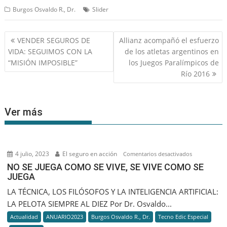
Burgos Osvaldo R., Dr.
Slider
Navegación
VENDER SEGUROS DE
Allianz acompañó el esfuerzo
de
VIDA: SEGUIMOS CON LA
de los atletas argentinos en
entradas
“MISIÓN IMPOSIBLE”
los Juegos Paralímpicos de
Río 2016
Ver más
4 julio, 2023
El seguro en acción
en
Comentarios desactivados
NO
NO SE JUEGA COMO SE VIVE, SE VIVE COMO SE
JUEGA
SE
JUEGA
LA TÉCNICA, LOS FILÓSOFOS Y LA INTELIGENCIA ARTIFICIAL:
COMO
LA PELOTA SIEMPRE AL DIEZ Por Dr. Osvaldo...
SE
Actualidad
ANUARIO2023
Burgos Osvaldo R., Dr.
Tecno Edic Especial
VIVE,