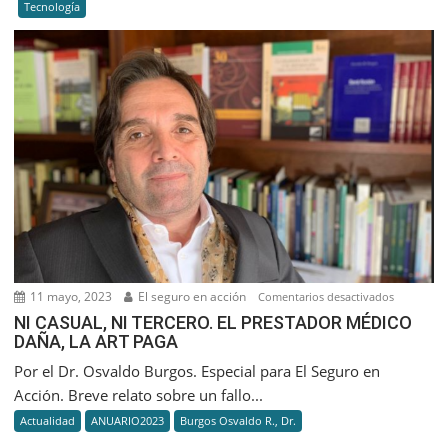
Tecnología
SE
VIVE
COMO
SE
JUEGA
11 mayo, 2023
El seguro en acción
en
Comentarios desactivados
NI
NI CASUAL, NI TERCERO. EL PRESTADOR MÉDICO
DAÑA, LA ART PAGA
CASUAL,
NI
Por el Dr. Osvaldo Burgos. Especial para El Seguro en
TERCERO.
Acción. Breve relato sobre un fallo...
EL
Actualidad
ANUARIO2023
Burgos Osvaldo R., Dr.
PRESTAD