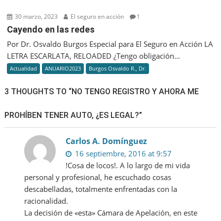
MÉDICO
DAÑA,
30 marzo, 2023
El seguro en acción
1
LA
Cayendo en las redes
ART
Por Dr. Osvaldo Burgos Especial para El Seguro en Acción LA
PAGA
LETRA ESCARLATA, RELOADED ¿Tengo obligación...
Actualidad
ANUARIO2023
Burgos Osvaldo R., Dr.
3 THOUGHTS TO “NO TENGO REGISTRO Y AHORA ME
PROHÍBEN TENER AUTO, ¿ES LEGAL?”
Carlos A. Domínguez
16 septiembre, 2016 at 9:57
!Cosa de locos!. A lo largo de mi vida
personal y profesional, he escuchado cosas
descabelladas, totalmente enfrentadas con la
racionalidad.
La decisión de «esta» Cámara de Apelación, en este