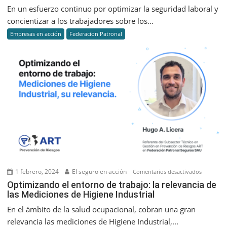
implemen
En un esfuerzo continuo por optimizar la seguridad laboral y
nuevas
concientizar a los trabajadores sobre los...
acciones
Empresas en acción
Federacion Patronal
para
la
prevenci
de
riesgos
laborales
1 febrero, 2024
El seguro en acción
en
Comentarios desactivados
Optimiza
Optimizando el entorno de trabajo: la relevancia de
las Mediciones de Higiene Industrial
el
entorno
En el ámbito de la salud ocupacional, cobran una gran
de
relevancia las mediciones de Higiene Industrial,...
trabajo: