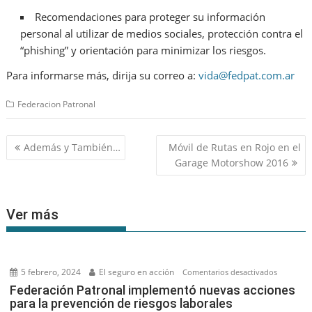
Recomendaciones para proteger su información
personal al utilizar de medios sociales, protección contra el
“phishing” y orientación para minimizar los riesgos.
Para informarse más, dirija su correo a:
vida@fedpat.com.ar
Federacion Patronal
Navegación
Además y También…
Móvil de Rutas en Rojo en el
de
Garage Motorshow 2016
entradas
Ver más
5 febrero, 2024
El seguro en acción
en
Comentarios desactivados
Federaci
Federación Patronal implementó nuevas acciones
para la prevención de riesgos laborales
Patronal