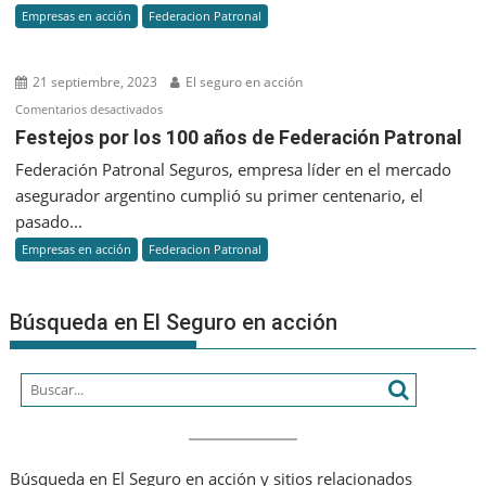
Empresas en acción
Federacion Patronal
la
relevanci
de
21 septiembre, 2023
El seguro en acción
las
en
Comentarios desactivados
Medicion
Festejos
Festejos por los 100 años de Federación Patronal
de
por
Federación Patronal Seguros, empresa líder en el mercado
Higiene
los
Industrial
asegurador argentino cumplió su primer centenario, el
100
pasado...
años
Empresas en acción
Federacion Patronal
de
Federación
Patronal
Búsqueda en El Seguro en acción
Búsqueda en El Seguro en acción y sitios relacionados