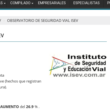
AS
COMPILADO
EMPRESARIALES
ESPECIALISTAS
P
V
OBSERVATORIO DE SEGURIDAD VIAL ISEV
EV
nta
ave (hechos que registran
ra).
n
AUMENTO
del
26.9
% .