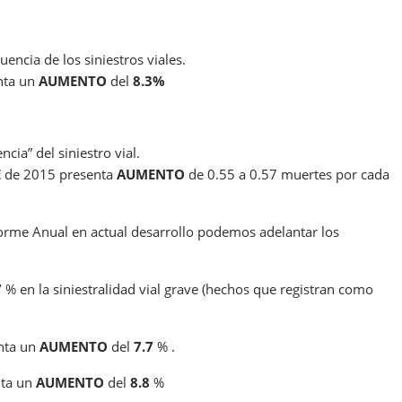
encia de los siniestros viales.
nta un
AUMENTO
del
8.3%
cia” del siniestro vial.
E
de 2015 presenta
AUMENTO
de 0.55 a 0.57 muertes por cada
nforme Anual en actual desarrollo podemos adelantar los
7
% en la siniestralidad vial grave (hechos que registran como
enta un
AUMENTO
del
7.7
% .
nta un
AUMENTO
del
8.8
%