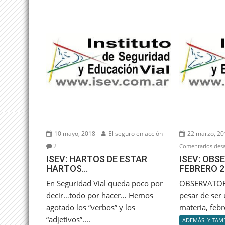
10 mayo, 2018
El seguro en acción
22 marzo, 20
2
Comentarios desa
ISEV: HARTOS DE ESTAR
ISEV: OBS
HARTOS…
FEBRERO 2
En Seguridad Vial queda poco por
OBSERVATOR
decir…todo por hacer… Hemos
pesar de ser
agotado los “verbos” y los
materia, febr
“adjetivos”....
ADEMÁS. Y TAMB