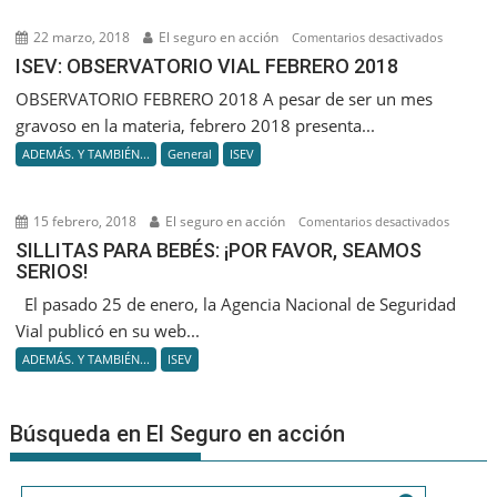
22 marzo, 2018
El seguro en acción
en
Comentarios desactivados
ISEV:
ISEV: OBSERVATORIO VIAL FEBRERO 2018
OBSERVA
OBSERVATORIO FEBRERO 2018 A pesar de ser un mes
VIAL
gravoso en la materia, febrero 2018 presenta...
FEBRERO
ADEMÁS. Y TAMBIÉN...
General
ISEV
2018
15 febrero, 2018
El seguro en acción
en
Comentarios desactivados
SILLITAS
SILLITAS PARA BEBÉS: ¡POR FAVOR, SEAMOS
SERIOS!
PARA
BEBÉS:
El pasado 25 de enero, la Agencia Nacional de Seguridad
¡POR
Vial publicó en su web...
FAVOR,
ADEMÁS. Y TAMBIÉN...
ISEV
SEAMO
SERIOS!
Búsqueda en El Seguro en acción