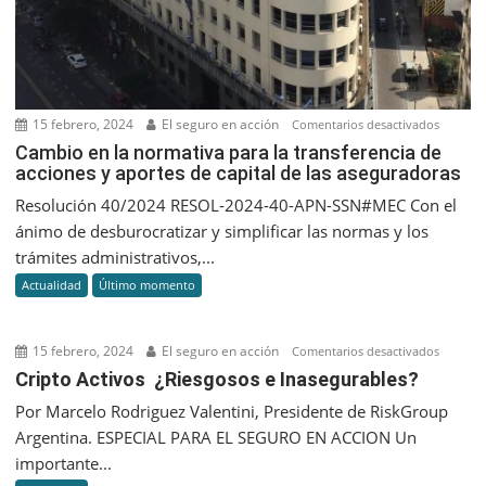
diferent
15 febrero, 2024
El seguro en acción
en
Comentarios desactivados
Cambio
Cambio en la normativa para la transferencia de
acciones y aportes de capital de las aseguradoras
en
la
Resolución 40/2024 RESOL-2024-40-APN-SSN#MEC Con el
normati
ánimo de desburocratizar y simplificar las normas y los
para
trámites administrativos,...
la
Actualidad
Último momento
transfer
de
accione
15 febrero, 2024
El seguro en acción
en
Comentarios desactivados
y
Cripto
Cripto Activos ¿Riesgosos e Inasegurables?
aportes
Activos
Por Marcelo Rodriguez Valentini, Presidente de RiskGroup
de
¿Riesgo
capital
Argentina. ESPECIAL PARA EL SEGURO EN ACCION Un
e
de
importante...
Inasegu
las