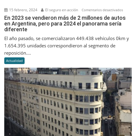
15 febrero, 2024
El seguro en acción
en
Comentarios desactivados
En
En 2023 se vendieron más de 2 millones de autos
en Argentina, pero para 2024 el panorama sería
2023
diferente
se
vendier
El año pasado, se comercializaron 449.438 vehículos 0km y
más
1.654.395 unidades correspondieron al segmento de
de
reposición....
2
Actualidad
millone
de
autos
en
Argentin
pero
para
2024
el
panora
sería