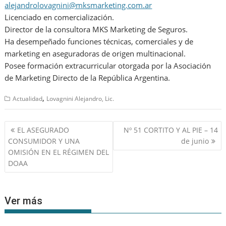
alejandrolovagnini@mksmarketing.com.ar
Licenciado en comercialización.
Director de la consultora MKS Marketing de Seguros.
Ha desempeñado funciones técnicas, comerciales y de
marketing en aseguradoras de origen multinacional.
Posee formación extracurricular otorgada por la Asociación
de Marketing Directo de la República Argentina.
,
Actualidad
Lovagnini Alejandro, Lic.
Navegación
EL ASEGURADO
Nº 51 CORTITO Y AL PIE – 14
de
CONSUMIDOR Y UNA
de junio
entradas
OMISIÓN EN EL RÉGIMEN DEL
DOAA
Ver más