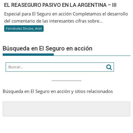
EL
EL REASEGURO PASIVO EN LA ARGENTINA – III
REA
Especial para El Seguro en acción Completamos el desarrollo
PASI
del comentario de las interesantes cifras sobre...
EN
Fernández Dirube, Ariel
LA
ARGE
–
Búsqueda en El Seguro en acción
III
Búsqueda en El Seguro en acción y sitios relacionados