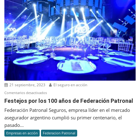
de
las
Medicion
de
Higiene
Industrial
21 septiembre, 2023
El seguro en acción
en
Comentarios desactivados
Festejos
Festejos por los 100 años de Federación Patronal
por
Federación Patronal Seguros, empresa líder en el mercado
los
asegurador argentino cumplió su primer centenario, el
100
pasado...
años
Empresas en acción
Federacion Patronal
de