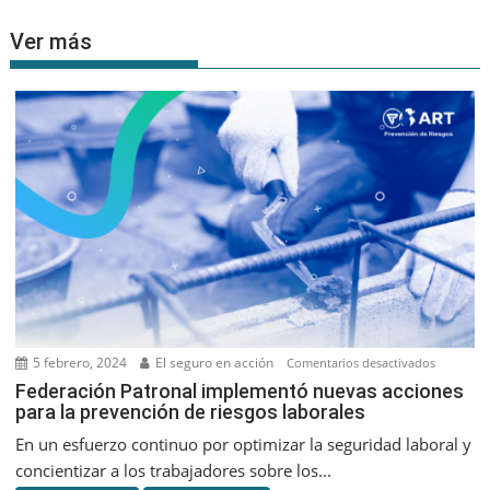
Ver más
5 febrero, 2024
El seguro en acción
en
Comentarios desactivados
Federaci
Federación Patronal implementó nuevas acciones
para la prevención de riesgos laborales
Patronal
implemen
En un esfuerzo continuo por optimizar la seguridad laboral y
nuevas
concientizar a los trabajadores sobre los...
acciones