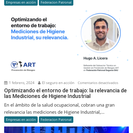
Empresas en acción
Federacion Patronal
para
la
prevenci
de
riesgos
laborales
1 febrero, 2024
El seguro en acción
en
Comentarios desactivados
Optimiza
Optimizando el entorno de trabajo: la relevancia de
las Mediciones de Higiene Industrial
el
entorno
En el ámbito de la salud ocupacional, cobran una gran
de
relevancia las mediciones de Higiene Industrial,...
trabajo:
Empresas en acción
Federacion Patronal
la
relevanci