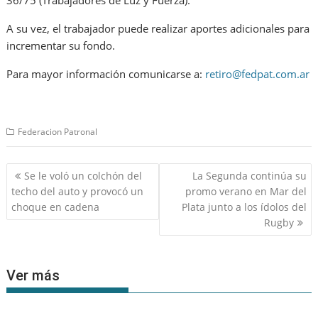
36/75 (Trabajadores de Luz y Fuerza).
A su vez, el trabajador puede realizar aportes adicionales para
incrementar su fondo.
Para mayor información comunicarse a:
retiro@fedpat.com.ar
Federacion Patronal
Navegación
Se le voló un colchón del
La Segunda continúa su
de
techo del auto y provocó un
promo verano en Mar del
entradas
choque en cadena
Plata junto a los ídolos del
Rugby
Ver más