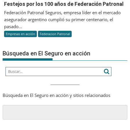
Festejos
Festejos por los 100 años de Federación Patronal
por
Federación Patronal Seguros, empresa líder en el mercado
los
asegurador argentino cumplió su primer centenario, el
100
pasado...
años
Empresas en acción
Federacion Patronal
de
Federación
Patronal
Búsqueda en El Seguro en acción
Búsqueda en El Seguro en acción y sitios relacionados