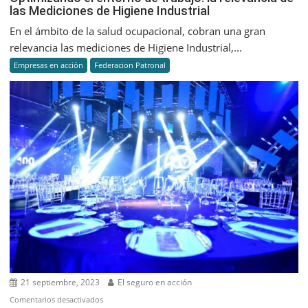
las Mediciones de Higiene Industrial
el
entorno
En el ámbito de la salud ocupacional, cobran una gran
de
relevancia las mediciones de Higiene Industrial,...
trabajo:
Empresas en acción
Federacion Patronal
la
relevanci
de
las
Medicion
de
Higiene
Industrial
21 septiembre, 2023
El seguro en acción
en
Comentarios desactivados