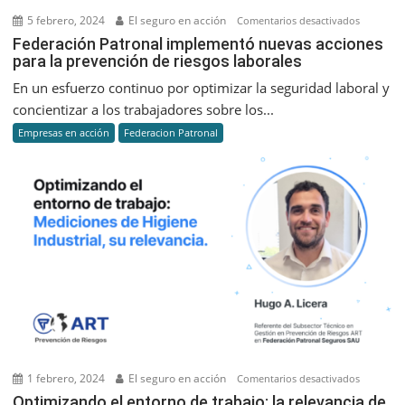
5 febrero, 2024
El seguro en acción
en
Comentarios desactivados
Federaci
Federación Patronal implementó nuevas acciones
para la prevención de riesgos laborales
Patronal
implemen
En un esfuerzo continuo por optimizar la seguridad laboral y
nuevas
concientizar a los trabajadores sobre los...
acciones
Empresas en acción
Federacion Patronal
para
la
prevenci
de
riesgos
laborales
1 febrero, 2024
El seguro en acción
en
Comentarios desactivados
Optimiza
Optimizando el entorno de trabajo: la relevancia de