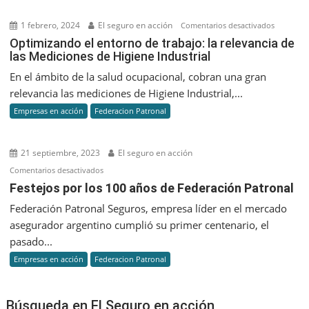
1 febrero, 2024
El seguro en acción
en
Comentarios desactivados
Optimiza
Optimizando el entorno de trabajo: la relevancia de
las Mediciones de Higiene Industrial
el
entorno
En el ámbito de la salud ocupacional, cobran una gran
de
relevancia las mediciones de Higiene Industrial,...
trabajo:
Empresas en acción
Federacion Patronal
la
relevanci
de
21 septiembre, 2023
El seguro en acción
las
en
Comentarios desactivados
Medicion
Festejos
Festejos por los 100 años de Federación Patronal
de
por
Federación Patronal Seguros, empresa líder en el mercado
Higiene
los
Industrial
asegurador argentino cumplió su primer centenario, el
100
pasado...
años
Empresas en acción
Federacion Patronal
de
Federación
Patronal
Búsqueda en El Seguro en acción