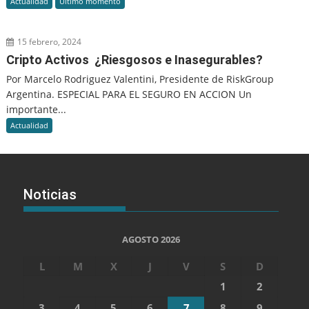
Actualidad
Último momento
15 febrero, 2024
Cripto Activos ¿Riesgosos e Inasegurables?
Por Marcelo Rodriguez Valentini, Presidente de RiskGroup
Argentina. ESPECIAL PARA EL SEGURO EN ACCION Un
importante...
Actualidad
Noticias
AGOSTO 2026
L
M
X
J
V
S
D
1
2
3
4
5
6
7
8
9