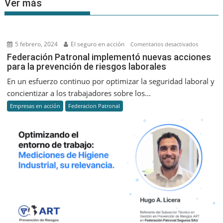
Ver más
5 febrero, 2024
El seguro en acción
en
Comentarios desactivados
Federaci
Federación Patronal implementó nuevas acciones
para la prevención de riesgos laborales
Patronal
implemen
En un esfuerzo continuo por optimizar la seguridad laboral y
nuevas
concientizar a los trabajadores sobre los...
acciones
Empresas en acción
Federacion Patronal
para
la
prevenci
de
riesgos
laborales