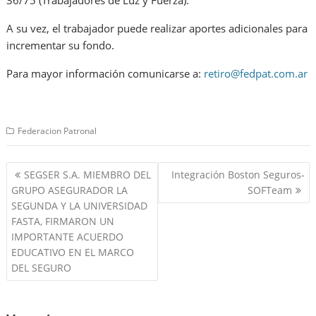
36/75 (Trabajadores de Luz y Fuerza).
A su vez, el trabajador puede realizar aportes adicionales para
incrementar su fondo.
Para mayor información comunicarse a:
retiro@fedpat.com.ar
Federacion Patronal
Navegación
SEGSER S.A. MIEMBRO DEL
Integración Boston Seguros-
de
GRUPO ASEGURADOR LA
SOFTeam
entradas
SEGUNDA Y LA UNIVERSIDAD
FASTA, FIRMARON UN
IMPORTANTE ACUERDO
EDUCATIVO EN EL MARCO
DEL SEGURO