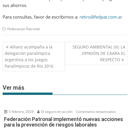
sus ahorros.
Para consultas, favor de escribirnos a:
retiro@fedpat.com.ar
Federacion Patronal
Navegación
Allianz acompaña a la
SEGURO AMBIENTAL (II): LA
de
delegación paralímpica
OPINIÓN DE CAARA EL
entradas
argentina a los Juegos
RESPECTO
Paralímpicos de Río 2016
Ver más
5 febrero, 2024
El seguro en acción
en
Comentarios desactivados
Federaci
Federación Patronal implementó nuevas acciones
para la prevención de riesgos laborales
Patronal