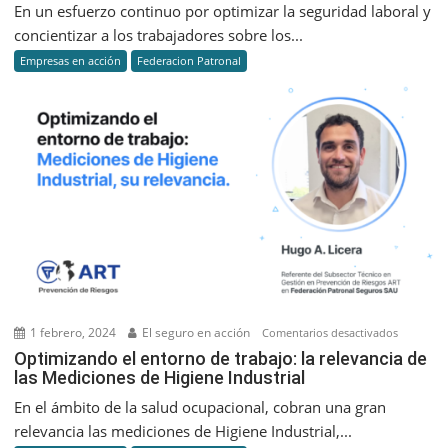
implemen
En un esfuerzo continuo por optimizar la seguridad laboral y
nuevas
concientizar a los trabajadores sobre los...
acciones
Empresas en acción
Federacion Patronal
para
la
prevenci
de
riesgos
laborales
1 febrero, 2024
El seguro en acción
en
Comentarios desactivados
Optimiza
Optimizando el entorno de trabajo: la relevancia de
las Mediciones de Higiene Industrial
el
entorno
En el ámbito de la salud ocupacional, cobran una gran
de
relevancia las mediciones de Higiene Industrial,...
trabajo: