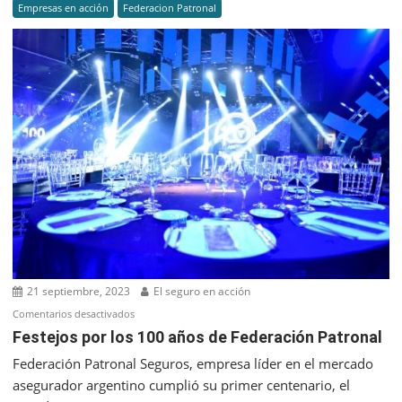
Empresas en acción
Federacion Patronal
la
relevanci
de
las
Medicion
de
Higiene
Industrial
21 septiembre, 2023
El seguro en acción
en
Comentarios desactivados
Festejos
Festejos por los 100 años de Federación Patronal
por
Federación Patronal Seguros, empresa líder en el mercado
los
asegurador argentino cumplió su primer centenario, el
100