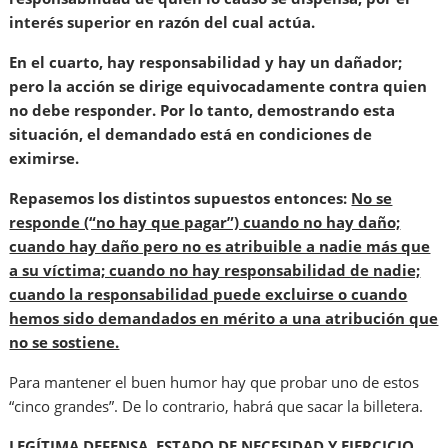
interés superior en razón del cual actúa.
En el cuarto, hay responsabilidad y hay un dañador;
pero la acción se dirige equivocadamente contra quien
no debe responder. Por lo tanto, demostrando esta
situación, el demandado está en condiciones de
eximirse.
Repasemos los distintos supuestos entonces:
No se
responde (“no hay que pagar”) cuando no hay daño;
cuando hay daño pero no es atribuible a nadie más que
a su víctima; cuando no hay responsabilidad de nadie;
cuando la responsabilidad puede excluirse o cuando
hemos sido demandados en mérito a una atribución que
no se sostiene.
Para mantener el buen humor hay que probar uno de estos
“cinco grandes”. De lo contrario, habrá que sacar la billetera.
LEGÍTIMA DEFENSA, ESTADO DE NECESIDAD Y EJERCICIO