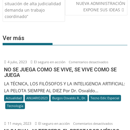
de
NUEVA ADMINISTRACIÓN
situación de alta judicialidad
entradas
EXPONE SUS IDEAS
demanda un trabajo
coordinado”
Ver más
4 julio, 2023
El seguro en acción
en
Comentarios desactivados
NO
NO SE JUEGA COMO SE VIVE, SE VIVE COMO SE
JUEGA
SE
JUEGA
LA TÉCNICA, LOS FILÓSOFOS Y LA INTELIGENCIA ARTIFICIAL:
COMO
LA PELOTA SIEMPRE AL DIEZ Por Dr. Osvaldo...
SE
Actualidad
ANUARIO2023
Burgos Osvaldo R., Dr.
Tecno Edic Especial
VIVE,
Tecnología
SE
VIVE
COMO
11 mayo, 2023
El seguro en acción
en
Comentarios desactivados
SE
NI