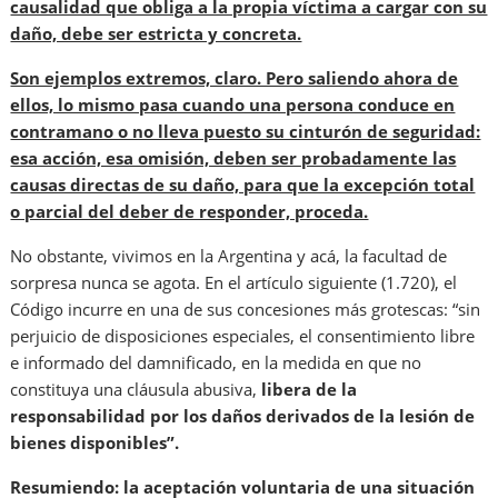
causalidad que obliga a la propia víctima a cargar con su
daño, debe ser estricta y concreta.
Son ejemplos extremos, claro. Pero saliendo ahora de
ellos, lo mismo pasa cuando una persona conduce en
contramano o no lleva puesto su cinturón de seguridad:
esa acción, esa omisión, deben ser probadamente las
causas directas de su daño, para que la excepción total
o parcial del deber de responder, proceda.
No obstante, vivimos en la Argentina y acá, la facultad de
sorpresa nunca se agota. En el artículo siguiente (1.720), el
Código incurre en una de sus concesiones más grotescas: “sin
perjuicio de disposiciones especiales, el consentimiento libre
e informado del damnificado, en la medida en que no
constituya una cláusula abusiva,
libera de la
responsabilidad por los daños derivados de la lesión de
bienes disponibles”.
Resumiendo: la aceptación voluntaria de una situación