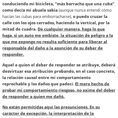
conduciendo mi bicicleta, “más borracho que una cuba”
como decía mi abuela sabia
(aunque nunca entendí cómo
hacían las cubas para emborracharse),
o puedo cruzar la
calle con los ojos cerrados, haciendo la vertical, por la
mitad de cuadra.
De cualquier manera, haga lo que
haga, si un auto me embiste, la situación de peligro a la
que me expongo no resulta suficiente para liberar al
responsable del daño a la asunción de su deber de
responder.
Aquel a quien el deber de responder se atribuye, deberá
desvirtuar esa atribución probando, en el caso concreto,
la relación causal entre mi comportamiento
reprochable y los daños que padecí.
El mero hecho de
probar mi comportamiento riesgoso, no exime del deber
de responder a quien me dañó.
No están permitidas aquí las presunciones. En su
carácter de excepción, la interpretación de la