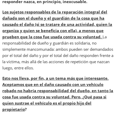
responder nazca, en principio, inexcusable.
Los sujetos responsables de la reparación integral del
dañado son el dueño y el guardián de la cosa que ha
causado el daño (si se tratare de una actividad, quien la
organiza y quien se beneficia con ella), a menos que
prueben que la cosa fue usada contra su voluntad.
La
responsabilidad de dueño y guardián es solidaria, no
simplemente mancomunada: ambos pueden ser demandados
por el total del daño y por el total del daño responden frente a
la víctima, más allá de las acciones de repetición que nazcan
luego, entre ellos.
Esto nos lleva, por fin, a un tema más que interesante.
Aceptamos que en el daño causado con un vehículo
robado no habría responsabilidad del dueño, en tanto la
cosa fue usada contra su voluntad. Pero, ¿Qué pasa si
quien sustrae el vehículo es el propio hijo del
propietario
?