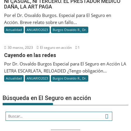
NI CASUAL, NI TERCERO. EL PRESTADOR MÉDICO
JUEGA
DAÑA, LA ART PAGA
CASUAL,
NI
Por el Dr. Osvaldo Burgos. Especial para El Seguro en
TERCERO.
Acción. Breve relato sobre un fallo...
EL
Actualidad
ANUARIO2023
Burgos Osvaldo R., Dr.
PRESTADO
MÉDICO
DAÑA,
30 marzo, 2023
El seguro en acción
1
LA
Cayendo en las redes
ART
Por Dr. Osvaldo Burgos Especial para El Seguro en Acción LA
PAGA
LETRA ESCARLATA, RELOADED ¿Tengo obligación...
Actualidad
ANUARIO2023
Burgos Osvaldo R., Dr.
Búsqueda en El Seguro en acción