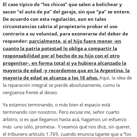
El caso típico de “los chicos” que salen a bolichear y
sacan “el auto de pa” del garaje, sin que “pa” se entere.
De acuerdo con esta regulación, aun en tales
circunstancias cabría al propietario probar el uso
contrario a su voluntad, para exonerarse del deber de
responder:
parcialmente, si el hijo fuere menor -en
cuanto la patria potestad lo obliga a compartir la
responsabilidad por el hecho de su hijo con el otro
progenitor-, en forma total si ya hubiera alcanzado la
mayoría de edad -y recordemos que en la Argentina, la
mayoría de edad se alcanza a los 18 años.
Aquí, la idea de
la reparación integral se pierde absolutamente, como la
vergüenza frente al deseo.
Ya estamos terminando, o más bien el espacio está
terminando con nosotros. Pero
excuse me
, señor cuarto
árbitro; si es que llegamos hasta acá, hagamos un esfuerzo
más -uno sólo, promesa-. Y veamos qué nos dice, sin querer,
el tribunero artículo 1.769, cuando enuncia tajante que a “los