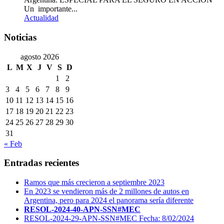
Un importante...
Actualidad
Noticias
agosto 2026
L
M
X
J
V
S
D
1
2
3
4
5
6
7
8
9
10
11
12
13
14
15
16
17
18
19
20
21
22
23
24
25
26
27
28
29
30
31
« Feb
Entradas recientes
Ramos que más crecieron a septiembre 2023
En 2023 se vendieron más de 2 millones de autos en
Argentina, pero para 2024 el panorama sería diferente
RESOL-2024-40-APN-SSN#MEC
RESOL-2024-29-APN-SSN#MEC Fecha: 8/02/2024