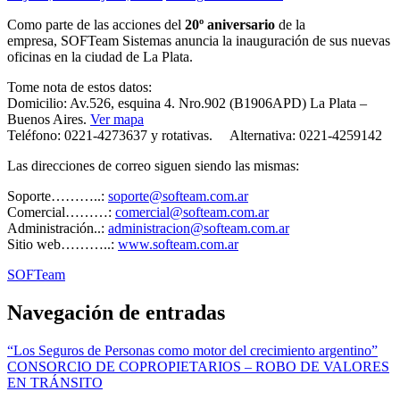
Como parte de las acciones del
20º aniversario
de la
empresa, SOFTeam Sistemas anuncia la inauguración de sus nuevas
oficinas en la ciudad de La Plata.
Tome nota de estos datos:
Domicilio: Av.526, esquina 4. Nro.902 (B1906APD) La Plata –
Buenos Aires.
Ver mapa
Teléfono: 0221-4273637 y rotativas. Alternativa: 0221-4259142
Las direcciones de correo siguen siendo las mismas:
Soporte………..:
soporte@softeam.com.ar
Comercial………:
comercial@softeam.com.ar
Administración..:
administracion@softeam.com.ar
Sitio web………..:
www.softeam.com.ar
SOFTeam
Navegación de entradas
“Los Seguros de Personas como motor del crecimiento argentino”
CONSORCIO DE COPROPIETARIOS – ROBO DE VALORES
EN TRÁNSITO