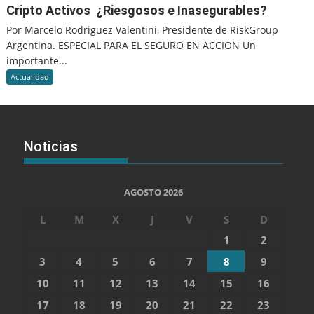
Cripto Activos ¿Riesgosos e Inasegurables?
Por Marcelo Rodriguez Valentini, Presidente de RiskGroup
Argentina. ESPECIAL PARA EL SEGURO EN ACCION Un
importante...
Actualidad
Noticias
AGOSTO 2026
L
M
X
J
V
S
D
1
2
3
4
5
6
7
8
9
10
11
12
13
14
15
16
17
18
19
20
21
22
23