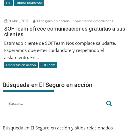
UIF
Último momento
9 abril, 2020
El seguro en acción
en
Comentarios desactivados
SOFTeam
SOFTeam ofrece comunicaciones gratuitas a sus
clientes
ofrece
comunicacio
Estimado cliente de SOFTeam Nos complace saludarte.
gratuitas
Esperamos que estés cuidándote y respetando el
a
aislamiento. En...
sus
Empresas en acción
SOFTeam
clientes
Búsqueda en El Seguro en acción
Búsqueda en El Seguro en acción y sitios relacionados