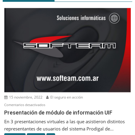
15 noviembre, 2022
El seguro en acción
en
Comentarios desactivados
Presentación
Presentación de módulo de información UIF
de
En 3 presentaciones virtuales a las que asistieron distintos
módulo
representantes de usuarios del sistema Prodigal de...
de