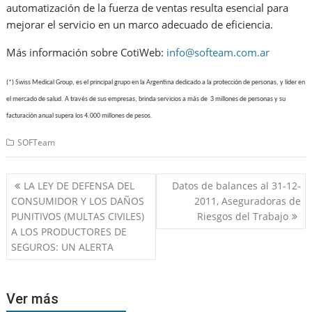
automatización de la fuerza de ventas resulta esencial para
mejorar el servicio en un marco adecuado de eficiencia.
Más información sobre CotiWeb:
info@softeam.com.ar
(*) Swiss Medical Group, es el principal grupo en la Argentina dedicado a la protección de personas, y líder en
el mercado de salud. A través de sus empresas, brinda servicios a más de 3 millones de personas y su
facturación anual supera los 4.000 millones de pesos.
SOFTeam
Navegación
LA LEY DE DEFENSA DEL
Datos de balances al 31-12-
de
CONSUMIDOR Y LOS DAÑOS
2011, Aseguradoras de
entradas
PUNITIVOS (MULTAS CIVILES)
Riesgos del Trabajo
A LOS PRODUCTORES DE
SEGUROS: UN ALERTA
Ver más