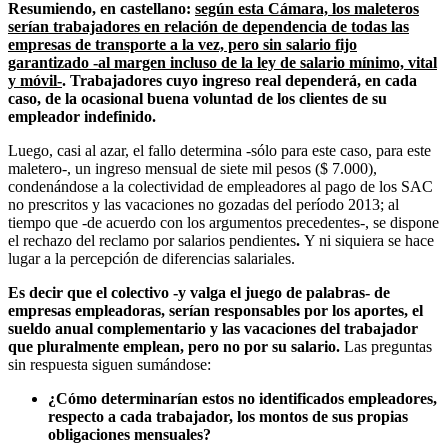
Resumiendo, en castellano:
según esta Cámara, los maleteros
serían trabajadores en relación de dependencia de todas las
empresas de transporte a la vez, pero sin salario fijo
garantizado -al margen incluso de la ley de salario mínimo, vital
y móvil-
. Trabajadores cuyo ingreso real dependerá, en cada
caso, de la ocasional buena voluntad de los clientes de su
empleador indefinido.
Luego, casi al azar, el fallo determina -sólo para este caso, para este
maletero-, un ingreso mensual de siete mil pesos ($ 7.000),
condenándose a la colectividad de empleadores al pago de los SAC
no prescritos y las vacaciones no gozadas del período 2013; al
tiempo que -de acuerdo con los argumentos precedentes-, se dispone
el rechazo del reclamo por salarios pendientes
.
Y ni siquiera se hace
lugar a la percepción de diferencias salariales.
Es decir que el colectivo -y valga el juego de palabras- de
empresas empleadoras, serían responsables por los aportes, el
sueldo anual complementario y las vacaciones del trabajador
que pluralmente emplean, pero no por su salario.
Las preguntas
sin respuesta siguen sumándose:
¿Cómo determinarían estos no identificados empleadores,
respecto a cada trabajador, los montos de sus propias
obligaciones mensuales?