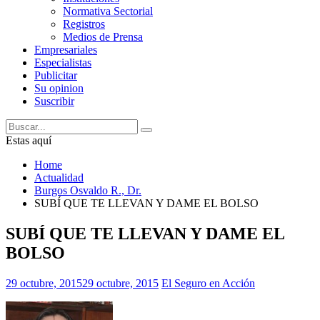
Normativa Sectorial
Registros
Medios de Prensa
Empresariales
Especialistas
Publicitar
Su opinion
Suscribir
Estas aquí
Home
Actualidad
Burgos Osvaldo R., Dr.
SUBÍ QUE TE LLEVAN Y DAME EL BOLSO
SUBÍ QUE TE LLEVAN Y DAME EL
BOLSO
29 octubre, 2015
29 octubre, 2015
El Seguro en Acción