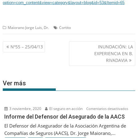
option=com_content&view=category&layout=blog&id=53&Itemid=65
Maiorano Jorge Luis, Dr.
Cortito
Navegación
Nº55 – 25/04/13
INUNDACIÓN: LA
de
EXPERIENCIA EN B.
entradas
RIVADAVIA
Ver más
3 noviembre, 2020
El seguro en acción
en
Comentarios desactivados
Infor
Informe del Defensor del Asegurado de la AACS
del
El Defensor del Asegurador de la Asociación Argentina de
Defen
Compañías de Seguros (AACS), Dr. Jorge Maiorano,...
del