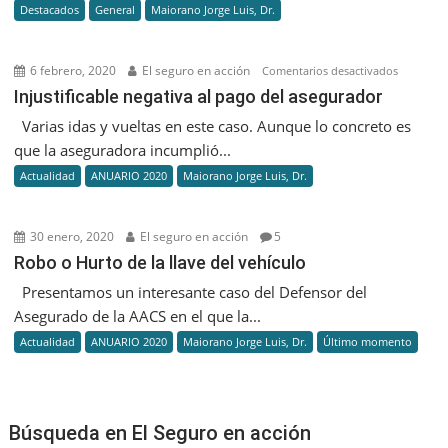
Destacados
General
Maiorano Jorge Luis, Dr.
Asegu
de
la
6 febrero, 2020
El seguro en acción
en
Comentarios desactivados
AACS
Injustific
Injustificable negativa al pago del asegurador
negativa
Varias idas y vueltas en este caso. Aunque lo concreto es
al
que la aseguradora incumplió...
pago
Actualidad
ANUARIO 2020
Maiorano Jorge Luis, Dr.
del
asegurad
30 enero, 2020
El seguro en acción
5
Robo o Hurto de la llave del vehículo
Presentamos un interesante caso del Defensor del
Asegurado de la AACS en el que la...
Actualidad
ANUARIO 2020
Maiorano Jorge Luis, Dr.
Último momento
Búsqueda en El Seguro en acción