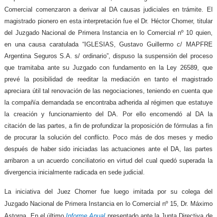
Comercial comenzaron a derivar al DA causas judiciales en trámite. El
magistrado pionero en esta interpretación fue el Dr. Héctor Chomer, titular
del Juzgado Nacional de Primera Instancia en lo Comercial nº 10 quien,
en una causa caratulada “
IGLESIAS, Gustavo Guillermo c/ MAPFRE
Argentina Seguros S.A. s/ ordinario”,
dispuso la suspensión del proceso
que tramitaba ante su Juzgado con fundamento en la Ley 26589, que
prevé la posibilidad de reeditar la mediación en tanto el magistrado
apreciara útil tal renovación de las negociaciones, teniendo en cuenta que
la compañía demandada se encontraba adherida al régimen que estatuye
la creación y funcionamiento del DA. Por ello encomendó al DA la
citación de las partes, a fin de profundizar la proposición de fórmulas a fin
de procurar la solución del conflicto. Poco más de dos meses y medio
después de haber sido iniciadas las actuaciones ante el DA, las partes
arribaron a un acuerdo conciliatorio en virtud del cual quedó superada la
divergencia inicialmente radicada en sede judicial.
La iniciativa del Juez Chomer fue luego imitada por su colega del
Juzgado Nacional de Primera Instancia en lo Comercial nº 15, Dr. Máximo
Astorga. En el último
Informe Anual
presentado ante la Junta Directiva de