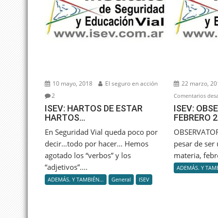
10 mayo, 2018
El seguro en acción
22 marzo, 20
2
Comentarios desa
ISEV: HARTOS DE ESTAR
ISEV: OBS
HARTOS…
FEBRERO 2
En Seguridad Vial queda poco por
OBSERVATOR
decir…todo por hacer… Hemos
pesar de ser
agotado los “verbos” y los
materia, febr
“adjetivos”....
ADEMÁS. Y TAMB
ADEMÁS. Y TAMBIÉN...
General
ISEV