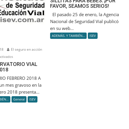
SILLITAS PARA BEBÉS: ¡POR
FAVOR, SEAMOS SERIOS!
PARA
BEBÉS:
El pasado 25 de enero, la Agencia
¡POR
Nacional de Seguridad Vial publicó
FAVOR,
en su web...
SEAMOS
ADEMÁS. Y TAMBIÉN...
ISEV
SERIOS!
18
El seguro en acción
en
ctivados
ISEV:
ERVATORIO VIAL
018
OBSERVATORIO
VIAL
IO FEBRERO 2018 A
FEBRERO
 un mes gravoso en la
2018
ero 2018 presenta...
IÉN...
General
ISEV