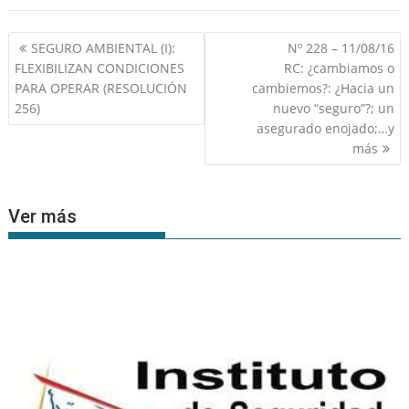
Navegación
SEGURO AMBIENTAL (I):
Nº 228 – 11/08/16
de
FLEXIBILIZAN CONDICIONES
RC: ¿cambiamos o
entradas
PARA OPERAR (RESOLUCIÓN
cambiemos?: ¿Hacia un
256)
nuevo “seguro”?; un
asegurado enojado;…y
más
Ver más