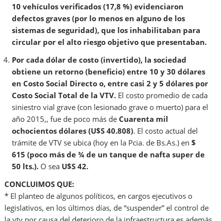
10 vehículos verificados (17,8 %) evidenciaron
defectos graves (por lo menos en alguno de los
sistemas de seguridad), que los inhabilitaban para
circular por el alto riesgo objetivo que presentaban.
Por cada dólar de costo (invertido), la sociedad
obtiene un retorno (beneficio) entre 10 y 30 dólares
en Costo Social Directo o, entre casi 2 y 5 dólares por
Costo Social Total de la VTV.
El costo promedio de cada
siniestro vial grave (con lesionado grave o muerto) para el
año 2015,, fue de poco más de
Cuarenta mil
ochocientos dólares (U$S 40.808)
. El costo actual del
trámite de VTV se ubica (hoy en la Pcia. de Bs.As.) en
$
615 (poco más de ¾ de un tanque de nafta super de
50 lts.).
O sea
U$S 42.
CONCLUIMOS QUE:
* El planteo de algunos políticos, en cargos ejecutivos o
legislativos, en los últimos días, de “suspender” el control de
la vtv por causa del deterioro de la infraestructura es además