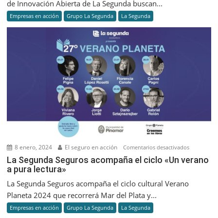
de Innovación Abierta de La Segunda buscan...
pilotos
Empresas en acción
Grupo La Segunda
La Segunda
para
brindar
solucione
a
la
industria
del
seguro
8 enero, 2024
El seguro en acción
en
Comentarios desactivados
La
La Segunda Seguros acompaña el ciclo «Un verano
a pura lectura»
Segunda
Seguros
La Segunda Seguros acompaña el ciclo cultural Verano
acompaña
Planeta 2024 que recorrerá Mar del Plata y...
el
Empresas en acción
Grupo La Segunda
La Segunda
ciclo