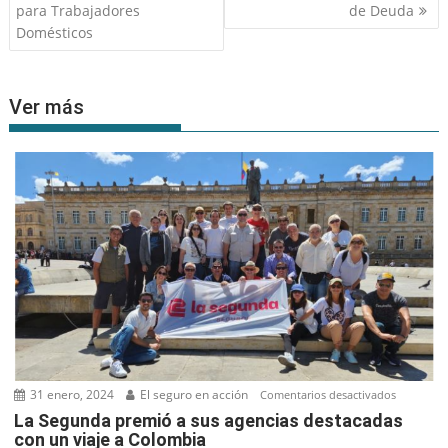
de
para Trabajadores
de Deuda
entradas
Domésticos
Ver más
31 enero, 2024
El seguro en acción
en
Comentarios desactivados
La
La Segunda premió a sus agencias destacadas
con un viaje a Colombia
Segunda