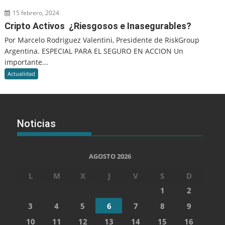
15 febrero, 2024
Cripto Activos ¿Riesgosos e Inasegurables?
Por Marcelo Rodriguez Valentini, Presidente de RiskGroup
Argentina. ESPECIAL PARA EL SEGURO EN ACCION Un
importante...
Actualidad
Noticias
AGOSTO 2026
L
M
X
J
V
S
D
1
2
3
4
5
6
7
8
9
10
11
12
13
14
15
16