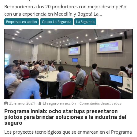
premió
Reconocieron a los 20 productores con mejor desempeño
a
con una experiencia en Medellín y Bogotá La...
sus
Empresas en acción
Grupo La Segunda
La Segunda
agencias
destacad
con
un
viaje
a
Colombia
25 enero, 2024
El seguro en acción
en
Comentarios desactivados
Program
Programa Innlab: ocho startups presentaron
pilotos para brindar soluciones a la industria del
Innlab:
seguro
ocho
startups
Los proyectos tecnológicos que se enmarcan en el Programa
presenta