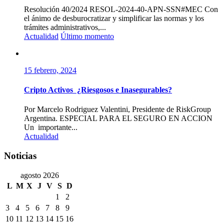
Resolución 40/2024 RESOL-2024-40-APN-SSN#MEC Con
el ánimo de desburocratizar y simplificar las normas y los
trámites administrativos,...
Actualidad
Último momento
15 febrero, 2024
Cripto Activos ¿Riesgosos e Inasegurables?
Por Marcelo Rodriguez Valentini, Presidente de RiskGroup
Argentina. ESPECIAL PARA EL SEGURO EN ACCION
Un importante...
Actualidad
Noticias
agosto 2026
L
M
X
J
V
S
D
1
2
3
4
5
6
7
8
9
10
11
12
13
14
15
16