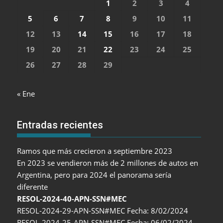
1
2
3
4
5
6
7
8
9
10
11
12
13
14
15
16
17
18
19
20
21
22
23
24
25
26
27
28
29
« Ene
Entradas recientes
Ramos que más crecieron a septiembre 2023
En 2023 se vendieron más de 2 millones de autos en
Argentina, pero para 2024 el panorama sería
diferente
RESOL-2024-40-APN-SSN#MEC
RESOL-2024-29-APN-SSN#MEC Fecha: 8/02/2024
RESOL-2024-25-APN-SSN#MEC Fecha: 06/02/2024