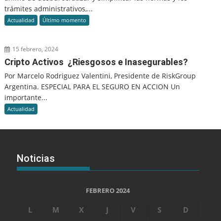
trámites administrativos,...
Actualidad
Último momento
15 febrero, 2024
Cripto Activos ¿Riesgosos e Inasegurables?
Por Marcelo Rodriguez Valentini, Presidente de RiskGroup
Argentina. ESPECIAL PARA EL SEGURO EN ACCION Un
importante...
Actualidad
Noticias
FEBRERO 2024
L
M
X
J
V
S
D