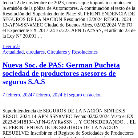
fecha 22 de noviembre de 2023, normas que imponían cambios en
la emisión de la póliza de Automotores. A continuación el texto de la
Resolución del Superintendente Plate: SUPERINTENDENCIA DE
SEGUROS DE LA NACIÓN Resolución 13/2024 RESOL-2024-
13-APN-SSN#MEC Ciudad de Buenos Aires, 02/02/2024 VISTO
el Expediente EX-2017-24167223-APN-GA#SSN, el artículo 23 de
la Ley N° 20.091,…
Leer más
Actualidad
,
circulares
,
Circulares y Resoluciones
Nueva Soc. de PAS: German Pucheta
sociedad de productores asesores de
seguros S.A.S
7 febrero, 2024
7 febrero, 2024
El seguro en acción
Superintendencia de SEGUROS DE LA NACIÓN SINTESIS:
RESOL-2024-14-APN-SSN#MEC Fecha: 02/02/2024 Visto el EX-
2023-53418194-APN-GAYR#SSN …Y CONSIDERANDO… EL
SUPERINTENDENTE DE SEGUROS DE LA NACIÓN
RESUELVE: Inscribir en el Registro de Sociedades de Productores