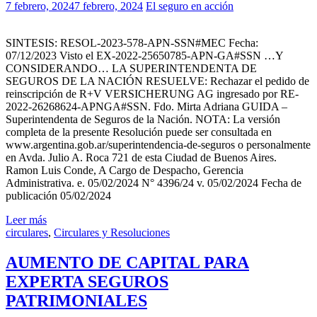
7 febrero, 2024
7 febrero, 2024
El seguro en acción
SINTESIS: RESOL-2023-578-APN-SSN#MEC Fecha:
07/12/2023 Visto el EX-2022-25650785-APN-GA#SSN …Y
CONSIDERANDO… LA SUPERINTENDENTA DE
SEGUROS DE LA NACIÓN RESUELVE: Rechazar el pedido de
reinscripción de R+V VERSICHERUNG AG ingresado por RE-
2022-26268624-APNGA#SSN. Fdo. Mirta Adriana GUIDA –
Superintendenta de Seguros de la Nación. NOTA: La versión
completa de la presente Resolución puede ser consultada en
www.argentina.gob.ar/superintendencia-de-seguros o personalmente
en Avda. Julio A. Roca 721 de esta Ciudad de Buenos Aires.
Ramon Luis Conde, A Cargo de Despacho, Gerencia
Administrativa. e. 05/02/2024 N° 4396/24 v. 05/02/2024 Fecha de
publicación 05/02/2024
Leer más
circulares
,
Circulares y Resoluciones
AUMENTO DE CAPITAL PARA
EXPERTA SEGUROS
PATRIMONIALES