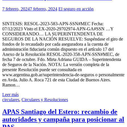
7 febrero, 2024
7 febrero, 2024
El seguro en acción
SINTESIS: RESOL-2023-583-APN-SSN#MEC Fecha:
07/12/2023 Visto el EX-2020-29702974-APN-GA#SSN …Y
CONSIDERANDO… LA SUPERINTENDENTA DE
SEGUROS DE LA NACIÓN RESUELVE: Suspéndase el giro de
fondos de lo recaudado por cada aseguradora a la cuenta de
administración fiduciaria común dispuesto en el artículo 17 del
Anexo de la Resolución RESOL-2020-358-APN-SSN#MEC, de
fecha 7 de octubre. Fdo. Mirta Adriana GUIDA – Superintendenta
de Seguros de la Nación. NOTA: La versión completa de la
presente Resolución puede ser consultada en
www.argentina.gob.ar/superintendencia-de-seguros o personalmente
en Avda. Julio A. Roca 721 de esta Ciudad de Buenos Aires.
Ramon…
Leer más
circulares
,
Circulares y Resoluciones
APAS Santiago del Estero: recambio de
autoridades y campaña para posicionar al