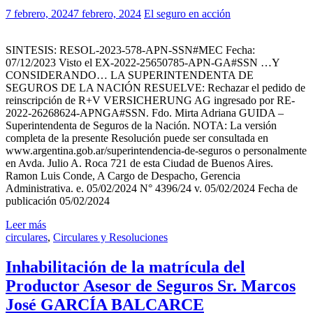
7 febrero, 2024
7 febrero, 2024
El seguro en acción
SINTESIS: RESOL-2023-578-APN-SSN#MEC Fecha:
07/12/2023 Visto el EX-2022-25650785-APN-GA#SSN …Y
CONSIDERANDO… LA SUPERINTENDENTA DE
SEGUROS DE LA NACIÓN RESUELVE: Rechazar el pedido de
reinscripción de R+V VERSICHERUNG AG ingresado por RE-
2022-26268624-APNGA#SSN. Fdo. Mirta Adriana GUIDA –
Superintendenta de Seguros de la Nación. NOTA: La versión
completa de la presente Resolución puede ser consultada en
www.argentina.gob.ar/superintendencia-de-seguros o personalmente
en Avda. Julio A. Roca 721 de esta Ciudad de Buenos Aires.
Ramon Luis Conde, A Cargo de Despacho, Gerencia
Administrativa. e. 05/02/2024 N° 4396/24 v. 05/02/2024 Fecha de
publicación 05/02/2024
Leer más
circulares
,
Circulares y Resoluciones
Inhabilitación de la matrícula del
Productor Asesor de Seguros Sr. Marcos
José GARCÍA BALCARCE