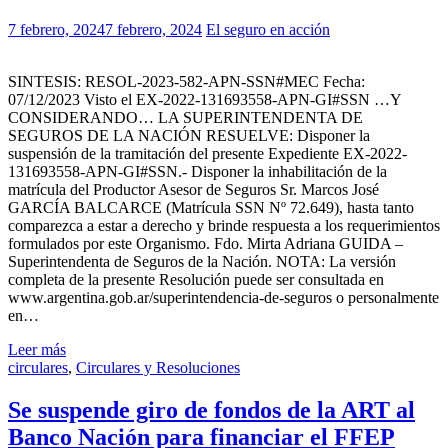
7 febrero, 2024
7 febrero, 2024
El seguro en acción
SINTESIS: RESOL-2023-582-APN-SSN#MEC Fecha:
07/12/2023 Visto el EX-2022-131693558-APN-GI#SSN …Y
CONSIDERANDO… LA SUPERINTENDENTA DE
SEGUROS DE LA NACIÓN RESUELVE: Disponer la
suspensión de la tramitación del presente Expediente EX-2022-
131693558-APN-GI#SSN.- Disponer la inhabilitación de la
matrícula del Productor Asesor de Seguros Sr. Marcos José
GARCÍA BALCARCE (Matrícula SSN Nº 72.649), hasta tanto
comparezca a estar a derecho y brinde respuesta a los requerimientos
formulados por este Organismo. Fdo. Mirta Adriana GUIDA –
Superintendenta de Seguros de la Nación. NOTA: La versión
completa de la presente Resolución puede ser consultada en
www.argentina.gob.ar/superintendencia-de-seguros o personalmente
en…
Leer más
circulares
,
Circulares y Resoluciones
Se suspende giro de fondos de la ART al
Banco Nación para financiar el FFEP