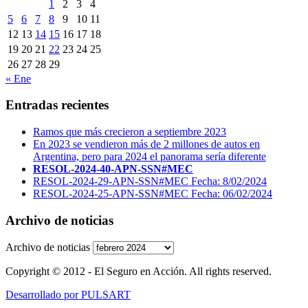
1
2
3
4
5
6
7
8
9
10
11
12
13
14
15
16
17
18
19
20
21
22
23
24
25
26
27
28
29
« Ene
Entradas recientes
Ramos que más crecieron a septiembre 2023
En 2023 se vendieron más de 2 millones de autos en
Argentina, pero para 2024 el panorama sería diferente
RESOL-2024-40-APN-SSN#MEC
RESOL-2024-29-APN-SSN#MEC Fecha: 8/02/2024
RESOL-2024-25-APN-SSN#MEC Fecha: 06/02/2024
Archivo de noticias
Archivo de noticias
Copyright © 2012 - El Seguro en Acción. All rights reserved.
Desarrollado por PULSART