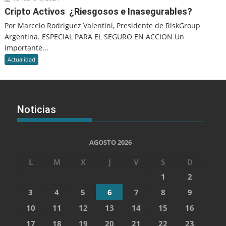
Cripto Activos ¿Riesgosos e Inasegurables?
Por Marcelo Rodriguez Valentini, Presidente de RiskGroup
Argentina. ESPECIAL PARA EL SEGURO EN ACCION Un
importante...
Actualidad
Noticias
AGOSTO 2026
L
M
X
J
V
S
D
1
2
3
4
5
6
7
8
9
10
11
12
13
14
15
16
17
18
19
20
21
22
23