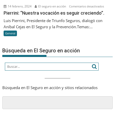
que
14 febrero, 2024
El seguro en acción
en
Comentarios desactivados
nos
Pierrini:
Pierrini: “Nuestra vocación es seguir creciendo”.
va
“Nuestr
Luis Pierrini, Presidente de Triunfo Seguros, dialogó con
a
vocació
Aníbal Cejas en El Seguro y la Prevención.Temas:...
diferenc
es
es
General
seguir
que
creciend
seamos
Búsqueda en El Seguro en acción
cada
vez
más
humano
Búsqueda en El Seguro en acción y sitios relacionados