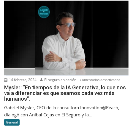
septiem
2023
14 febrero, 2024
El seguro en acción
en
Comentarios desactivados
Mysler:
Mysler: “En tiempos de la IA Generativa, lo que nos
va a diferenciar es que seamos cada vez más
“En
humanos”.
tiempos
de
Gabriel Mysler, CEO de la consultora Innovation@Reach,
la
dialogó con Anibal Cejas en El Seguro y la...
IA
General
Generati
lo