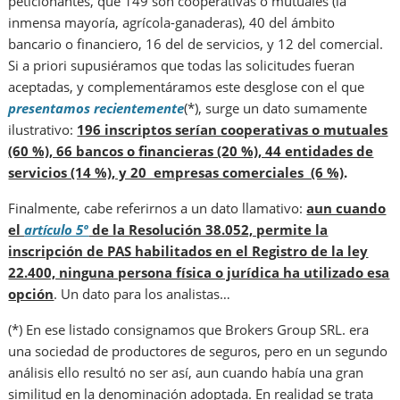
peticionantes, que 149 son cooperativas o mutuales (la
inmensa mayoría, agrícola-ganaderas), 40 del ámbito
bancario o financiero, 16 del de servicios, y 12 del comercial.
Si a priori supusiéramos que todas las solicitudes fueran
aceptadas, y complementáramos este desglose con el que
presentamos recientemente
(*), surge un dato sumamente
ilustrativo:
196 inscriptos serían cooperativas o mutuales
(60 %), 66 bancos o financieras (20 %), 44 entidades de
servicios (14 %), y 20 empresas comerciales (6 %)
.
Finalmente, cabe referirnos a un dato llamativo:
aun cuando
el
artículo 5º
de la Resolución 38.052, permite la
inscripción de PAS habilitados en el Registro de la ley
22.400, ninguna persona física o jurídica ha utilizado esa
opción
. Un dato para los analistas…
(*) En ese listado consignamos que Brokers Group SRL. era
una sociedad de productores de seguros, pero en un segundo
análisis ello resultó no ser así, aun cuando había una gran
similitud en la denominación adoptada. En realidad se trata