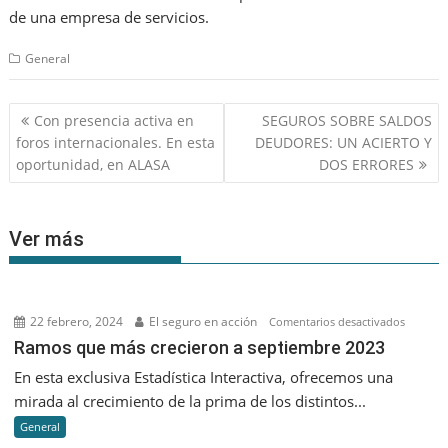
de una empresa de servicios.
General
Navegación
Con presencia activa en
SEGUROS SOBRE SALDOS
de
foros internacionales. En esta
DEUDORES: UN ACIERTO Y
entradas
oportunidad, en ALASA
DOS ERRORES
Ver más
22 febrero, 2024
El seguro en acción
en
Comentarios desactivados
Ramos
Ramos que más crecieron a septiembre 2023
que
En esta exclusiva Estadística Interactiva, ofrecemos una
más
mirada al crecimiento de la prima de los distintos...
creciero
General
a