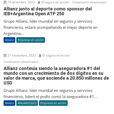
14 diciembre, 2023
El seguro en acción
en
Comentarios desactivados
Allia
Allianz junto al deporte como sponsor del
IEB+Argentina Open ATP 250
junto
al
Grupo Allianz, líder mundial en seguros y servicios
depo
financieros, estará acompañando el mejor deporte en
com
Argentina...
spon
Allianz
Empresas en acción
del
IEB+
Ope
21 noviembre, 2023
El seguro en acción
ATP
en
Comentarios desactivados
250
Allianz
Allianz continúa siendo la aseguradora #1 del
mundo con un crecimiento de dos dígitos en su
continúa
valor de marca, que asciende a 20.850 millones de
siendo
USD
la
aseguradora
Grupo Allianz, líder mundial en seguros y servicios
#1
financieros, lideró el podio como la aseguradora #1...
del
Allianz
ANUARIO2023
Empresas en acción
mundo
con