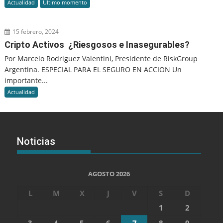
Actualidad
Último momento
15 febrero, 2024
Cripto Activos ¿Riesgosos e Inasegurables?
Por Marcelo Rodriguez Valentini, Presidente de RiskGroup
Argentina. ESPECIAL PARA EL SEGURO EN ACCION Un
importante...
Actualidad
Noticias
AGOSTO 2026
L
M
X
J
V
S
D
1
2