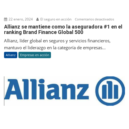
22 enero, 2024
El seguro en acción
en
Comentarios desactivados
Allianz
Allianz se mantiene como la aseguradora #1 en el
ranking Brand Finance Global 500
se
mantien
Allianz, líder global en seguros y servicios financieros,
como
mantuvo el liderazgo en la categoría de empresas...
la
Allianz
Empresas en acción
asegurad
#1
en
el
ranking
Brand
Finance
Global
500