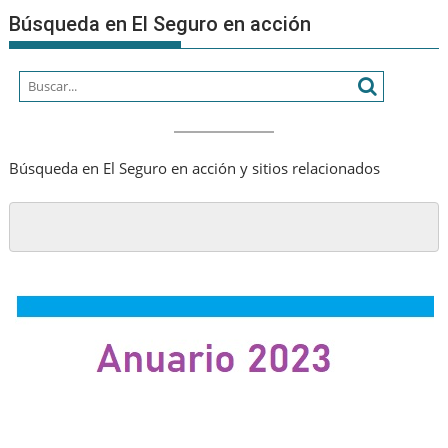
un
Búsqueda en El Seguro en acción
crecimiento
de
dos
dígitos
en
su
Búsqueda en El Seguro en acción y sitios relacionados
valor
de
marca,
que
asciende
a
20.850
millones
de
USD