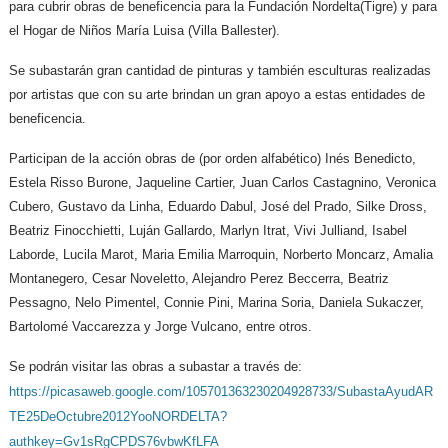
para cubrir obras de beneficencia para la Fundación Nordelta(Tigre) y para
el Hogar de Niños María Luisa (Villa Ballester).
Se subastarán gran cantidad de pinturas y también esculturas realizadas
por artistas que con su arte brindan un gran apoyo a estas entidades de
beneficencia.
Participan de la acción obras de (por orden alfabético) Inés Benedicto,
Estela Risso Burone, Jaqueline Cartier, Juan Carlos Castagnino, Veronica
Cubero, Gustavo da Linha, Eduardo Dabul, José del Prado, Silke Dross,
Beatriz Finocchietti, Luján Gallardo, Marlyn Itrat, Vivi Julliand, Isabel
Laborde, Lucila Marot, Maria Emilia Marroquin, Norberto Moncarz, Amalia
Montanegero, Cesar Noveletto, Alejandro Perez Beccerra, Beatriz
Pessagno, Nelo Pimentel, Connie Pini, Marina Soria, Daniela Sukaczer,
Bartolomé Vaccarezza y Jorge Vulcano, entre otros.
Se podrán visitar las obras a subastar a través de:
https://picasaweb.google.com/105701363230204928733/SubastaAyudAR
TE25DeOctubre2012YooNORDELTA?
authkey=Gv1sRgCPDS76vbwKfLFA