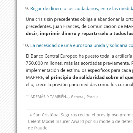
Regar de dinero a los ciudadanos, entre las medid
Una crisis sin precedentes obliga a abandonar la o
precedentes. Juan Francés, de Comunicación de MAPF
decir, imprimir dinero y repartírselo a todos l
La necesidad de una eurozona unida y solidaria con
El Banco Central Europeo ha puesto toda la artillería
750.000 millones, más las acordadas previamente. Per
implementación de estímulos específicos para cada
MAPFRE,
el principio de solidaridad sobre el qu
ello, crece la presión para medidas como los coron
,
,
ADEMÁS. Y TAMBIÉN...
General
Parrilla
Navegación
San Cristóbal Seguros recibe el prestigioso premi
de
Celent Model Insurer Award por su modelo de detec
entradas
de fraude