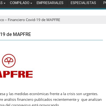
AS
COMPILADO
EMPRESARIALES
ESPECIALISTAS
P
ico – Financiero Covid-19 de MAPFRE
d-19 de MAPFRE
sa y las medidas económicas frente a la crisis son urgentes.
e análisis financiero publicados recientemente y que analizan
mia del coronavirus está provocando.