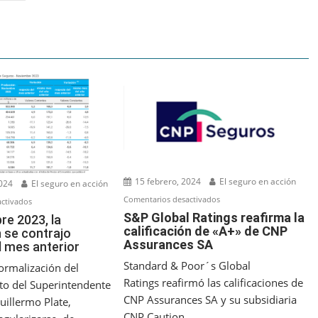
15 febrero, 2024
El seguro en acción
2024
El seguro en acción
en
Comentarios desactivados
en
ctivados
S&P
S&P Global Ratings reafirma la
En
re 2023, la
calificación de «A+» de CNP
Global
 se contrajo
noviembre
Assurances SA
l mes anterior
Ratings
2023,
reafirma
la
Standard & Poor´s Global
ormalización del
la
producción
Ratings reafirmó las calificaciones de
o del Superintendente
calificación
se
CNP Assurances SA y su subsidiaria
uillermo Plate,
de
contrajo
CNP Caution....