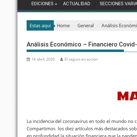
EDICIONES
ACTUALIDAD
SECCIONES VARI
Estas aquí
Home
General
Análisis Económ
Análisis Económico – Financiero Covi
16 abril, 2020
El seguro en acción
La incidencia del coronavirus en todo el mundo no ce
Compartimos los diez artículos más destacados sobr
en profundidad la situación financiera que la pande