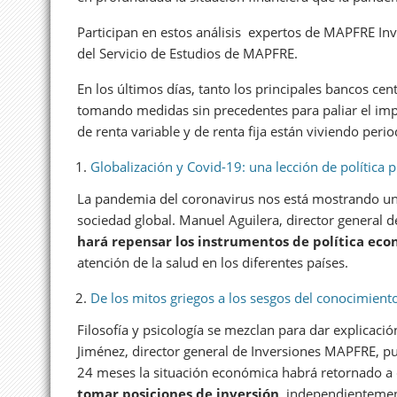
Participan en estos análisis expertos de MAPFRE 
del Servicio de Estudios de MAPFRE.
En los últimos días, tanto los principales bancos ce
tomando medidas sin precedentes para paliar el imp
de renta variable y de renta fija están viviendo peri
Globalización y Covid-19: una lección de política p
La pandemia del coronavirus nos está mostrando una
sociedad global. Manuel Aguilera, director general 
hará repensar los instrumentos de política ec
atención de la salud en los diferentes países.
De los mitos griegos a los sesgos del conocimiento
Filosofía y psicología se mezclan para dar explicación
Jiménez, director general de Inversiones MAPFRE, p
24 meses la situación económica habrá retornado a 
tomar posiciones de inversión
, independientemen