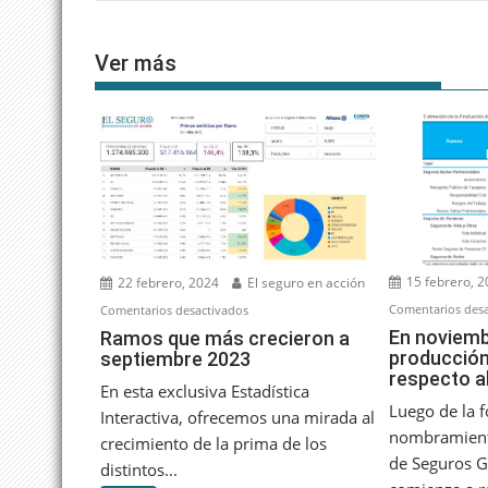
Ver más
15 febrero, 
22 febrero, 2024
El seguro en acción
Comentarios desa
en
Comentarios desactivados
Ramos
En noviemb
Ramos que más crecieron a
producción
septiembre 2023
que
respecto a
más
En esta exclusiva Estadística
crecieron
Luego de la f
Interactiva, ofrecemos una mirada al
a
nombramient
crecimiento de la prima de los
septiembre
de Seguros G
distintos...
2023